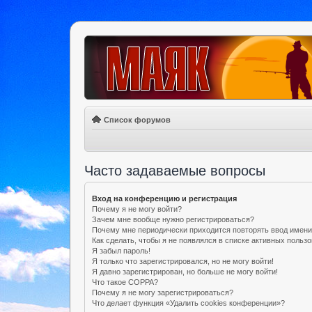
Список форумов
Часто задаваемые вопросы
Вход на конференцию и регистрация
Почему я не могу войти?
Зачем мне вообще нужно регистрироваться?
Почему мне периодически приходится повторять ввод имени
Как сделать, чтобы я не появлялся в списке активных польз
Я забыл пароль!
Я только что зарегистрировался, но не могу войти!
Я давно зарегистрирован, но больше не могу войти!
Что такое COPPA?
Почему я не могу зарегистрироваться?
Что делает функция «Удалить cookies конференции»?