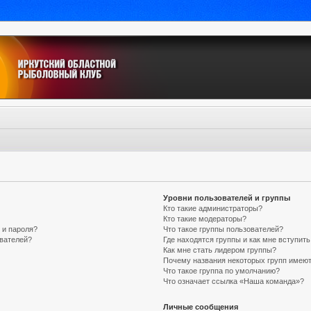
Уровни пользователей и группы
Кто такие администраторы?
Кто такие модераторы?
 и пароля?
Что такое группы пользователей?
ователей?
Где находятся группы и как мне вступить
Как мне стать лидером группы?
Почему названия некоторых групп имеют
Что такое группа по умолчанию?
Что означает ссылка «Наша команда»?
Личные сообщения