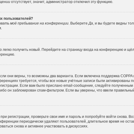
ещении
отсутствует, значит, администратор отключил эту функцию.
ных пользователей?
вать моё пребывание на конференции
. Выберите
Да
, и вы будете видны то
.
но легко получить новый. Перейдите на страницу входа на конференцию и щё
ференцию.
сли они верны, то возможны два варианта. Если включена поддержка COPPA и 
ференциях требуется, чтобы все новые учётные записи были активированы п
гистрации. Если вам было прислано email-сообщение, следуйте полученным 
либо он заблокирован спам-фильтром. Если вы уверены, что ввели правильный
при регистрации, проверьте свои имя и пароль и попробуйте войти снова. В
конференции периодически удаляют пользователей, длительное время не ос
ваться снова и активнее участвовать в дискуссиях.