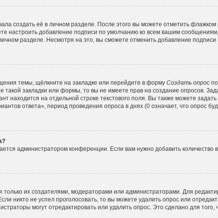
ала создать её в личном разделе. После этого вы можете отметить флажком
ете настроить добавление подписи по умолчанию ко всем вашим сообщениям
личном разделе. Несмотря на это, вы сможете отменить добавление подписи
щения темы, щёлкните на закладке или перейдите в форму
Создать опрос
по
е такой закладки или формы, то вы не имеете прав на создание опросов. Зад
нт находится на отдельной строке текстового поля. Вы также можете задать
иантов ответа», период проведения опроса в днях (0 означает, что опрос б
а?
вается администратором конференции. Если вам нужно добавить количество 
ься только их создателями, модераторами или администраторами. Для редакт
Если никто не успел проголосовать, то вы можете удалить опрос или отредакт
истраторы могут отредактировать или удалить опрос. Это сделано для того,