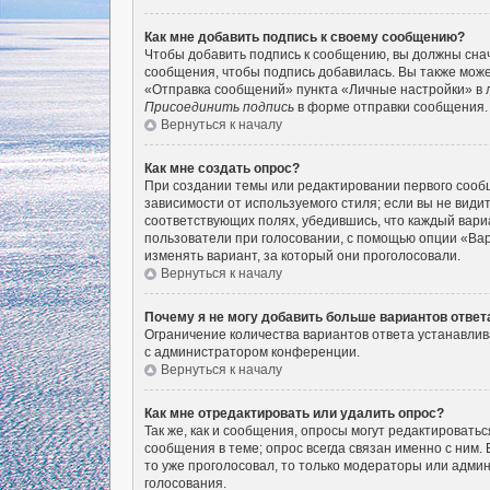
Как мне добавить подпись к своему сообщению?
Чтобы добавить подпись к сообщению, вы должны снач
сообщения, чтобы подпись добавилась. Вы также мож
«Отправка сообщений» пункта «Личные настройки» в 
Присоединить подпись
в форме отправки сообщения.
Вернуться к началу
Как мне создать опрос?
При создании темы или редактировании первого сооб
зависимости от используемого стиля; если вы не видит
соответствующих полях, убедившись, что каждый вариа
пользователи при голосовании, с помощью опции «Вар
изменять вариант, за который они проголосовали.
Вернуться к началу
Почему я не могу добавить больше вариантов ответ
Ограничение количества вариантов ответа устанавли
с администратором конференции.
Вернуться к началу
Как мне отредактировать или удалить опрос?
Так же, как и сообщения, опросы могут редактироват
сообщения в теме; опрос всегда связан именно с ним. 
то уже проголосовал, то только модераторы или админ
голосования.