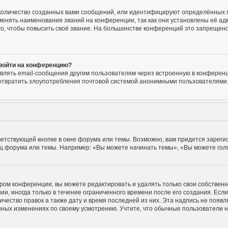
количество созданных вами сообщений, или идентифицируют определённых п
енять наименования званий на конференции, так как они установлены её ад
, чтобы повысить своё звание. На большинстве конференций это запрещено
 войти на конференцию?
влять email-сообщения другим пользователям через встроенную в конференц
едотвратить злоупотребления почтовой системой анонимными пользователями
етствующей кнопке в окне форума или темы. Возможно, вам придется зареги
ц форума или темы. Например: «Вы можете начинать темы», «Вы можете голос
ром конференции, вы можете редактировать и удалять только свои собствен
, иногда только в течение ограниченного времени после его создания. Если 
ичество правок а также дату и время последней из них. Эта надпись не поя
нных изменениях по своему усмотрению. Учтите, что обычные пользователи не