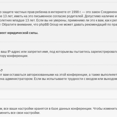
Акт о защите частных прав ребенка в интернете от 1998 г. — это закон Соедин
3 лет, иметь на это письменное согласие родителей. Допустимо наличие ин
тних младше 13 лет. Если вы не уверены, применимо ли это к вам, как к р
. Обратите внимание, что phpBB Group не может давать рекомендаций по пр
имеет юридической силы.
аш IP-адрес или запретил имя, под которым вы пытаетесь зарегистрировать
тору конференции.
»?
ют вам оставаться авторизованными на этой конференции, а также выполняет 
на администратором. Если вы испытываете трудности с входом или выходом 
, все ваши настройки хранятся в базе данных конференции. Чтобы изменить
енить все свои настройки.