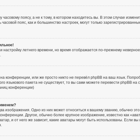
часовому поясу, а не к тому, в котором находитесь вы. В этом случае изменит
ять часовой пояс, как и большинство настроек, могут только зарегистрированн
ильное!
 и настройку летнего времени, но время отображается по-прежнему неверное
.
на конференции, или же просто никто не перевёл phpBB на ваш язык. Попро
акого языкового пакета не существует, то вы сами можете перевести phpBB н
раниц конференции)
 именем?
ва изображения. Одно из них может относиться к вашему званию, обычно это 
конференции. Другое, обычно более крупное изображение, известно как «ава
атар, и от него же зависит, какие аватары могут быть использованы. Если вы
.