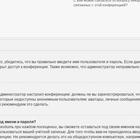
С кем можно связаться по вопросу некор
связанных с этой конференцией?
, убедитесь, что вы правильно вводите имя пользователя и пароль. Если да
крыт доступ к конференции. Также возможно, что администратор неправильн
ак администратор настроил конференцию: должны ли вы зарегистрироваться, ч
оторые недоступны анонимным пользователям: аватары, личные сообщения, от
ы рекомендуем это сделать.
од имени и пароля?
ходить при каждом посещении
, вы сможете оставаться под своим именем н
спользоваться вашей учётной записью. Для того чтобы вам не приходилось вво
енцию. Не рекомендуется делать это на общедоступном компьютере, например