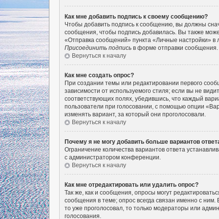
Как мне добавить подпись к своему сообщению?
Чтобы добавить подпись к сообщению, вы должны снач
сообщения, чтобы подпись добавилась. Вы также мож
«Отправка сообщений» пункта «Личные настройки» в 
Присоединить подпись
в форме отправки сообщения.
Вернуться к началу
Как мне создать опрос?
При создании темы или редактировании первого сооб
зависимости от используемого стиля; если вы не видит
соответствующих полях, убедившись, что каждый вариа
пользователи при голосовании, с помощью опции «Вар
изменять вариант, за который они проголосовали.
Вернуться к началу
Почему я не могу добавить больше вариантов ответ
Ограничение количества вариантов ответа устанавли
с администратором конференции.
Вернуться к началу
Как мне отредактировать или удалить опрос?
Так же, как и сообщения, опросы могут редактироват
сообщения в теме; опрос всегда связан именно с ним. 
то уже проголосовал, то только модераторы или админ
голосования.