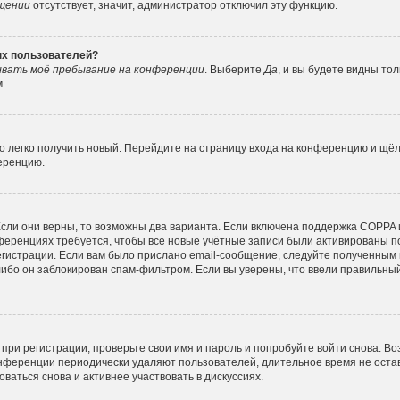
ещении
отсутствует, значит, администратор отключил эту функцию.
ных пользователей?
вать моё пребывание на конференции
. Выберите
Да
, и вы будете видны то
.
но легко получить новый. Перейдите на страницу входа на конференцию и щё
ференцию.
сли они верны, то возможны два варианта. Если включена поддержка COPPA и 
ференциях требуется, чтобы все новые учётные записи были активированы п
гистрации. Если вам было прислано email-сообщение, следуйте полученным 
либо он заблокирован спам-фильтром. Если вы уверены, что ввели правильный
при регистрации, проверьте свои имя и пароль и попробуйте войти снова. В
конференции периодически удаляют пользователей, длительное время не ос
ваться снова и активнее участвовать в дискуссиях.