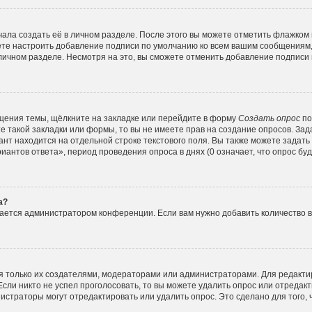
ала создать её в личном разделе. После этого вы можете отметить флажком
ете настроить добавление подписи по умолчанию ко всем вашим сообщениям
личном разделе. Несмотря на это, вы сможете отменить добавление подписи
щения темы, щёлкните на закладке или перейдите в форму
Создать опрос
по
е такой закладки или формы, то вы не имеете прав на создание опросов. Зад
нт находится на отдельной строке текстового поля. Вы также можете задать
иантов ответа», период проведения опроса в днях (0 означает, что опрос б
а?
вается администратором конференции. Если вам нужно добавить количество 
ься только их создателями, модераторами или администраторами. Для редакт
Если никто не успел проголосовать, то вы можете удалить опрос или отредакт
истраторы могут отредактировать или удалить опрос. Это сделано для того,