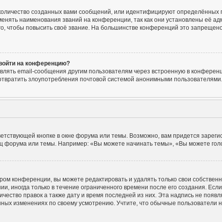
количество созданных вами сообщений, или идентифицируют определённых п
енять наименования званий на конференции, так как они установлены её ад
, чтобы повысить своё звание. На большинстве конференций это запрещено
 войти на конференцию?
влять email-сообщения другим пользователям через встроенную в конференц
едотвратить злоупотребления почтовой системой анонимными пользователями
етствующей кнопке в окне форума или темы. Возможно, вам придется зареги
ц форума или темы. Например: «Вы можете начинать темы», «Вы можете голос
ром конференции, вы можете редактировать и удалять только свои собствен
, иногда только в течение ограниченного времени после его создания. Если 
ичество правок а также дату и время последней из них. Эта надпись не поя
нных изменениях по своему усмотрению. Учтите, что обычные пользователи не