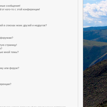
чные сообщения!
 от кого-то с этой конференции!
ей в списках моих друзей и недругов?
и форумам?
тую страницу!
и?
ные мной темы?
ему или форум?
ференции?