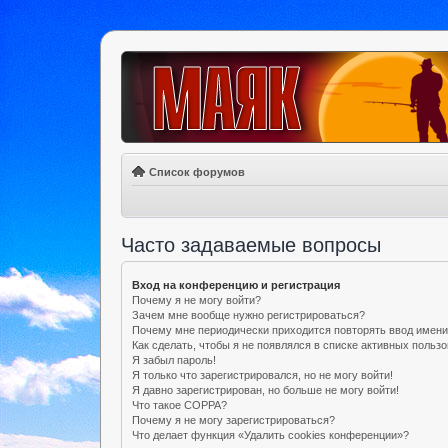
Список форумов
Часто задаваемые вопросы
Вход на конференцию и регистрация
Почему я не могу войти?
Зачем мне вообще нужно регистрироваться?
Почему мне периодически приходится повторять ввод имени
Как сделать, чтобы я не появлялся в списке активных польз
Я забыл пароль!
Я только что зарегистрировался, но не могу войти!
Я давно зарегистрирован, но больше не могу войти!
Что такое COPPA?
Почему я не могу зарегистрироваться?
Что делает функция «Удалить cookies конференции»?