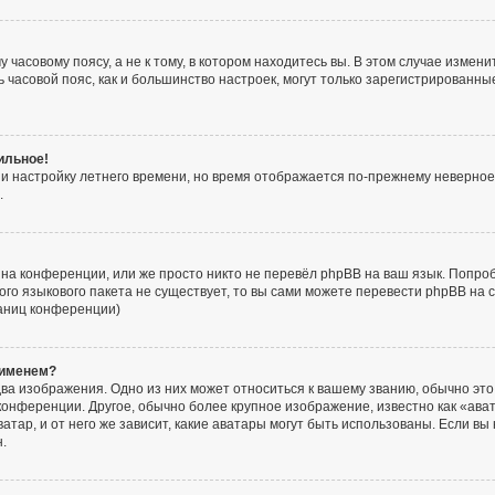
часовому поясу, а не к тому, в котором находитесь вы. В этом случае изменит
ять часовой пояс, как и большинство настроек, могут только зарегистрированн
ильное!
 и настройку летнего времени, но время отображается по-прежнему неверное
.
на конференции, или же просто никто не перевёл phpBB на ваш язык. Попро
акого языкового пакета не существует, то вы сами можете перевести phpBB н
раниц конференции)
 именем?
ва изображения. Одно из них может относиться к вашему званию, обычно это 
конференции. Другое, обычно более крупное изображение, известно как «ава
атар, и от него же зависит, какие аватары могут быть использованы. Если вы
.