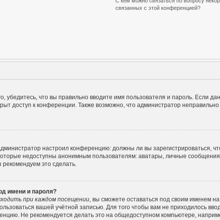
С кем можно связаться по вопросу некор
связанных с этой конференцией?
, убедитесь, что вы правильно вводите имя пользователя и пароль. Если да
крыт доступ к конференции. Также возможно, что администратор неправильн
ак администратор настроил конференцию: должны ли вы зарегистрироваться, ч
оторые недоступны анонимным пользователям: аватары, личные сообщения, от
ы рекомендуем это сделать.
од имени и пароля?
ходить при каждом посещении
, вы сможете оставаться под своим именем н
спользоваться вашей учётной записью. Для того чтобы вам не приходилось вво
енцию. Не рекомендуется делать это на общедоступном компьютере, например