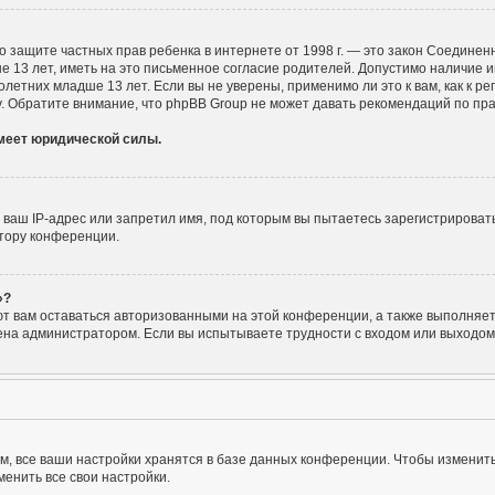
Акт о защите частных прав ребенка в интернете от 1998 г. — это закон Соедин
3 лет, иметь на это письменное согласие родителей. Допустимо наличие ин
тних младше 13 лет. Если вы не уверены, применимо ли это к вам, как к р
. Обратите внимание, что phpBB Group не может давать рекомендаций по пр
имеет юридической силы.
аш IP-адрес или запретил имя, под которым вы пытаетесь зарегистрировать
тору конференции.
»?
ют вам оставаться авторизованными на этой конференции, а также выполняет 
на администратором. Если вы испытываете трудности с входом или выходом 
, все ваши настройки хранятся в базе данных конференции. Чтобы изменить
енить все свои настройки.