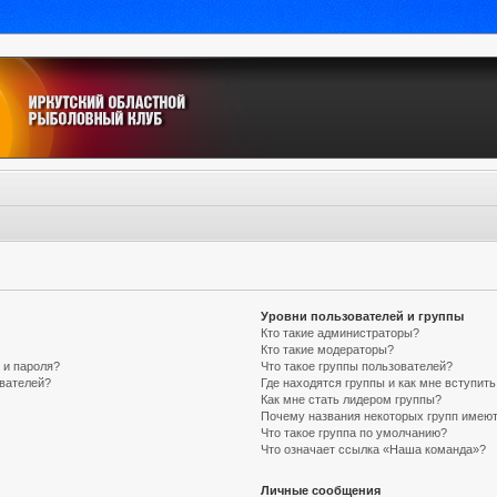
Уровни пользователей и группы
Кто такие администраторы?
Кто такие модераторы?
 и пароля?
Что такое группы пользователей?
ователей?
Где находятся группы и как мне вступить
Как мне стать лидером группы?
Почему названия некоторых групп имеют
Что такое группа по умолчанию?
Что означает ссылка «Наша команда»?
Личные сообщения