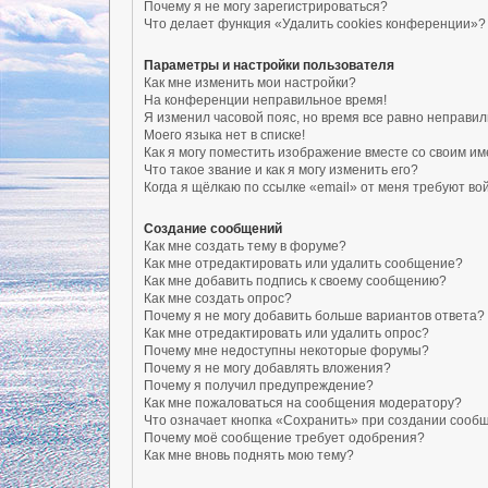
Почему я не могу зарегистрироваться?
Что делает функция «Удалить cookies конференции»?
Параметры и настройки пользователя
Как мне изменить мои настройки?
На конференции неправильное время!
Я изменил часовой пояс, но время все равно неправил
Моего языка нет в списке!
Как я могу поместить изображение вместе со своим и
Что такое звание и как я могу изменить его?
Когда я щёлкаю по ссылке «email» от меня требуют в
Создание сообщений
Как мне создать тему в форуме?
Как мне отредактировать или удалить сообщение?
Как мне добавить подпись к своему сообщению?
Как мне создать опрос?
Почему я не могу добавить больше вариантов ответа?
Как мне отредактировать или удалить опрос?
Почему мне недоступны некоторые форумы?
Почему я не могу добавлять вложения?
Почему я получил предупреждение?
Как мне пожаловаться на сообщения модератору?
Что означает кнопка «Сохранить» при создании сооб
Почему моё сообщение требует одобрения?
Как мне вновь поднять мою тему?