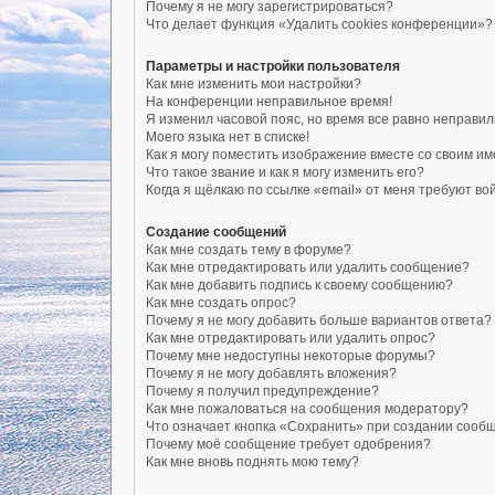
Почему я не могу зарегистрироваться?
Что делает функция «Удалить cookies конференции»?
Параметры и настройки пользователя
Как мне изменить мои настройки?
На конференции неправильное время!
Я изменил часовой пояс, но время все равно неправил
Моего языка нет в списке!
Как я могу поместить изображение вместе со своим и
Что такое звание и как я могу изменить его?
Когда я щёлкаю по ссылке «email» от меня требуют в
Создание сообщений
Как мне создать тему в форуме?
Как мне отредактировать или удалить сообщение?
Как мне добавить подпись к своему сообщению?
Как мне создать опрос?
Почему я не могу добавить больше вариантов ответа?
Как мне отредактировать или удалить опрос?
Почему мне недоступны некоторые форумы?
Почему я не могу добавлять вложения?
Почему я получил предупреждение?
Как мне пожаловаться на сообщения модератору?
Что означает кнопка «Сохранить» при создании сооб
Почему моё сообщение требует одобрения?
Как мне вновь поднять мою тему?