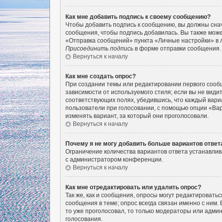
Как мне добавить подпись к своему сообщению?
Чтобы добавить подпись к сообщению, вы должны снач
сообщения, чтобы подпись добавилась. Вы также мож
«Отправка сообщений» пункта «Личные настройки» в 
Присоединить подпись
в форме отправки сообщения.
Вернуться к началу
Как мне создать опрос?
При создании темы или редактировании первого сооб
зависимости от используемого стиля; если вы не видит
соответствующих полях, убедившись, что каждый вариа
пользователи при голосовании, с помощью опции «Вар
изменять вариант, за который они проголосовали.
Вернуться к началу
Почему я не могу добавить больше вариантов ответ
Ограничение количества вариантов ответа устанавли
с администратором конференции.
Вернуться к началу
Как мне отредактировать или удалить опрос?
Так же, как и сообщения, опросы могут редактироват
сообщения в теме; опрос всегда связан именно с ним. 
то уже проголосовал, то только модераторы или админ
голосования.