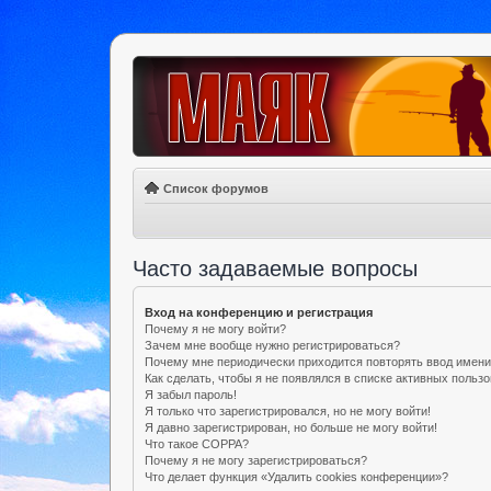
Список форумов
Часто задаваемые вопросы
Вход на конференцию и регистрация
Почему я не могу войти?
Зачем мне вообще нужно регистрироваться?
Почему мне периодически приходится повторять ввод имени
Как сделать, чтобы я не появлялся в списке активных польз
Я забыл пароль!
Я только что зарегистрировался, но не могу войти!
Я давно зарегистрирован, но больше не могу войти!
Что такое COPPA?
Почему я не могу зарегистрироваться?
Что делает функция «Удалить cookies конференции»?