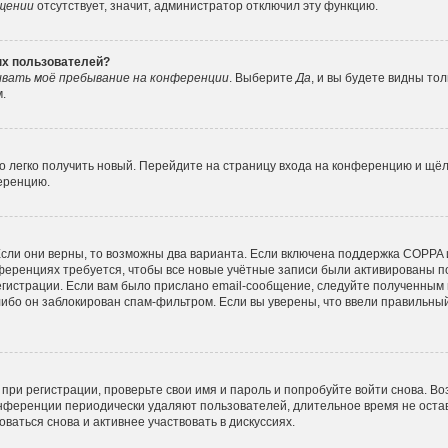
ещении
отсутствует, значит, администратор отключил эту функцию.
ных пользователей?
вать моё пребывание на конференции
. Выберите
Да
, и вы будете видны то
.
но легко получить новый. Перейдите на страницу входа на конференцию и щё
ференцию.
сли они верны, то возможны два варианта. Если включена поддержка COPPA и 
ференциях требуется, чтобы все новые учётные записи были активированы п
гистрации. Если вам было прислано email-сообщение, следуйте полученным 
либо он заблокирован спам-фильтром. Если вы уверены, что ввели правильный
при регистрации, проверьте свои имя и пароль и попробуйте войти снова. В
конференции периодически удаляют пользователей, длительное время не ос
ваться снова и активнее участвовать в дискуссиях.