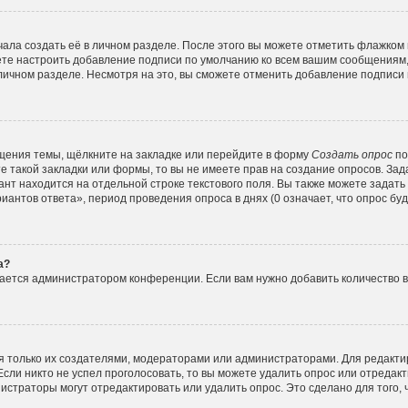
ала создать её в личном разделе. После этого вы можете отметить флажком
ете настроить добавление подписи по умолчанию ко всем вашим сообщениям
личном разделе. Несмотря на это, вы сможете отменить добавление подписи
щения темы, щёлкните на закладке или перейдите в форму
Создать опрос
по
е такой закладки или формы, то вы не имеете прав на создание опросов. Зад
нт находится на отдельной строке текстового поля. Вы также можете задать
иантов ответа», период проведения опроса в днях (0 означает, что опрос б
а?
вается администратором конференции. Если вам нужно добавить количество 
ься только их создателями, модераторами или администраторами. Для редакт
Если никто не успел проголосовать, то вы можете удалить опрос или отредакт
истраторы могут отредактировать или удалить опрос. Это сделано для того,