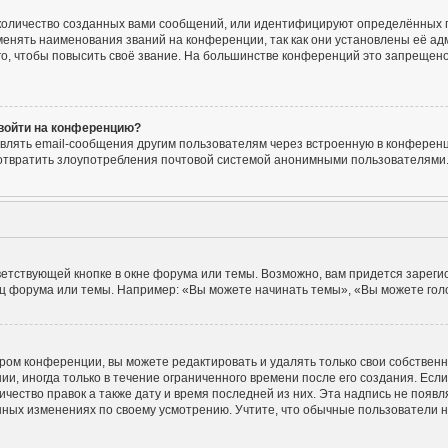
количество созданных вами сообщений, или идентифицируют определённых п
енять наименования званий на конференции, так как они установлены её ад
, чтобы повысить своё звание. На большинстве конференций это запрещено
 войти на конференцию?
влять email-сообщения другим пользователям через встроенную в конференц
едотвратить злоупотребления почтовой системой анонимными пользователями
етствующей кнопке в окне форума или темы. Возможно, вам придется зареги
ц форума или темы. Например: «Вы можете начинать темы», «Вы можете голос
ром конференции, вы можете редактировать и удалять только свои собствен
, иногда только в течение ограниченного времени после его создания. Если 
ичество правок а также дату и время последней из них. Эта надпись не поя
нных изменениях по своему усмотрению. Учтите, что обычные пользователи не