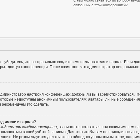
С кем можно связаться по вопросу некор
связанных с этой конференцией?
, убедитесь, что вы правильно вводите имя пользователя и пароль. Если да
крыт доступ к конференции. Также возможно, что администратор неправильн
ак администратор настроил конференцию: должны ли вы зарегистрироваться, ч
оторые недоступны анонимным пользователям: аватары, личные сообщения, от
ы рекомендуем это сделать.
од имени и пароля?
ходить при каждом посещении
, вы сможете оставаться под своим именем н
спользоваться вашей учётной записью. Для того чтобы вам не приходилось вво
енцию. Не рекомендуется делать это на общедоступном компьютере, например