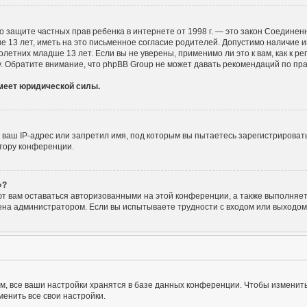
Акт о защите частных прав ребенка в интернете от 1998 г. — это закон Соедин
3 лет, иметь на это письменное согласие родителей. Допустимо наличие ин
тних младше 13 лет. Если вы не уверены, применимо ли это к вам, как к р
. Обратите внимание, что phpBB Group не может давать рекомендаций по пр
имеет юридической силы.
аш IP-адрес или запретил имя, под которым вы пытаетесь зарегистрировать
тору конференции.
»?
ют вам оставаться авторизованными на этой конференции, а также выполняет 
на администратором. Если вы испытываете трудности с входом или выходом 
, все ваши настройки хранятся в базе данных конференции. Чтобы изменить
енить все свои настройки.