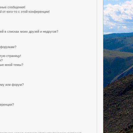
чные сообщения!
 от кого-то с этой конференции!
ей в списках моих друзей и недругов?
и форумам?
тую страницу!
и?
ные мной темы?
ему или форум?
ференции?