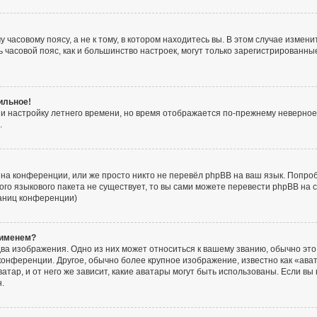
часовому поясу, а не к тому, в котором находитесь вы. В этом случае изменит
ять часовой пояс, как и большинство настроек, могут только зарегистрированн
ильное!
 и настройку летнего времени, но время отображается по-прежнему неверное
.
на конференции, или же просто никто не перевёл phpBB на ваш язык. Попро
акого языкового пакета не существует, то вы сами можете перевести phpBB н
раниц конференции)
 именем?
ва изображения. Одно из них может относиться к вашему званию, обычно это 
конференции. Другое, обычно более крупное изображение, известно как «ава
атар, и от него же зависит, какие аватары могут быть использованы. Если вы
.