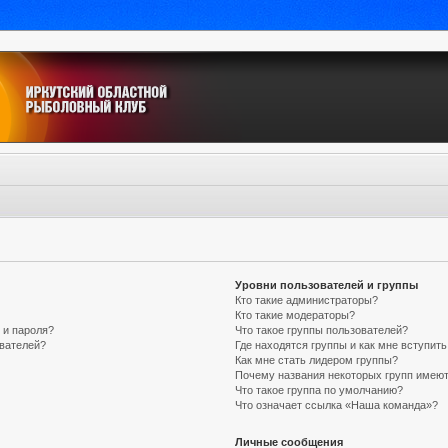
Уровни пользователей и группы
Кто такие администраторы?
Кто такие модераторы?
 и пароля?
Что такое группы пользователей?
ователей?
Где находятся группы и как мне вступить
Как мне стать лидером группы?
Почему названия некоторых групп имеют
Что такое группа по умолчанию?
Что означает ссылка «Наша команда»?
Личные сообщения