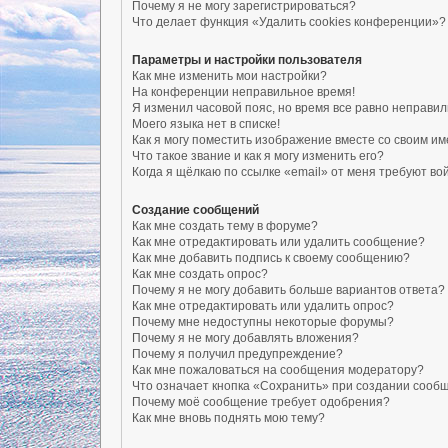
Почему я не могу зарегистрироваться?
Что делает функция «Удалить cookies конференции»?
Параметры и настройки пользователя
Как мне изменить мои настройки?
На конференции неправильное время!
Я изменил часовой пояс, но время все равно неправил
Моего языка нет в списке!
Как я могу поместить изображение вместе со своим и
Что такое звание и как я могу изменить его?
Когда я щёлкаю по ссылке «email» от меня требуют в
Создание сообщений
Как мне создать тему в форуме?
Как мне отредактировать или удалить сообщение?
Как мне добавить подпись к своему сообщению?
Как мне создать опрос?
Почему я не могу добавить больше вариантов ответа?
Как мне отредактировать или удалить опрос?
Почему мне недоступны некоторые форумы?
Почему я не могу добавлять вложения?
Почему я получил предупреждение?
Как мне пожаловаться на сообщения модератору?
Что означает кнопка «Сохранить» при создании сооб
Почему моё сообщение требует одобрения?
Как мне вновь поднять мою тему?