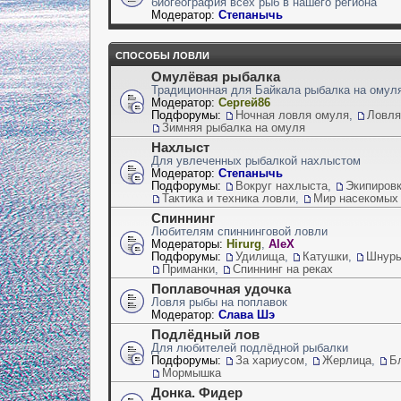
биогеография всех рыб в нашего региона
Модератор:
Степанычь
СПОСОБЫ ЛОВЛИ
Омулёвая рыбалка
Традиционная для Байкала рыбалка на омул
Модератор:
Сергей86
Подфорумы:
Ночная ловля омуля
,
Ловля
Зимняя рыбалка на омуля
Нахлыст
Для увлеченных рыбалкой нахлыстом
Модератор:
Степанычь
Подфорумы:
Вокруг нахлыста
,
Экипиров
Тактика и техника ловли
,
Мир насекомых
Спиннинг
Любителям спиннинговой ловли
Модераторы:
Hirurg
,
AleX
Подфорумы:
Удилища
,
Катушки
,
Шнуры,
Приманки
,
Спиннинг на реках
Поплавочная удочка
Ловля рыбы на поплавок
Модератор:
Слава Шэ
Подлёдный лов
Для любителей подлёдной рыбалки
Подфорумы:
За хариусом
,
Жерлица
,
Б
Мормышка
Донка. Фидер