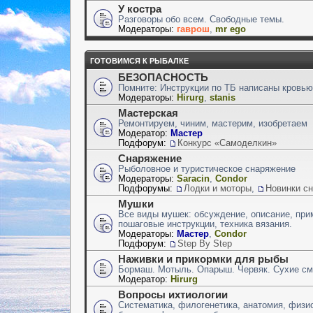
У костра
Разговоры обо всем. Свободные темы.
Модераторы:
гаврош
,
mr ego
ГОТОВИМСЯ К РЫБАЛКЕ
БЕЗОПАСНОСТЬ
Помните: Инструкции по ТБ написаны кровью
Модераторы:
Hirurg
,
stanis
Мастерская
Ремонтируем, чиним, мастерим, изобретаем
Модератор:
Мастер
Подфорум:
Конкурс «Самоделкин»
Снаряжение
Рыболовное и туристическое снаряжение
Модераторы:
Saracin
,
Condor
Подфорумы:
Лодки и моторы
,
Новинки с
Мушки
Все виды мушек: обсуждение, описание, при
пошаговые инструкции, техника вязания.
Модераторы:
Мастер
,
Condor
Подфорум:
Step By Step
Наживки и прикормки для рыбы
Бормаш. Мотыль. Опарыш. Червяк. Сухие сме
Модератор:
Hirurg
Вопросы ихтиологии
Систематика, филогенетика, анатомия, физио