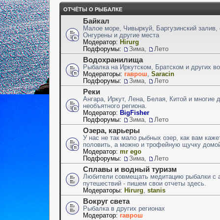
ОТЧЁТЫ О РЫБАЛКЕ
Байкал
Малое море, Чивыркуй, Баргузинский залив,
Онгурены и другие места
Модератор:
Hirurg
Подфорумы:
Зима
,
Лето
Водохранилища
Рыбалка на Иркутском, Братском и других 
Модераторы:
гаврош
,
Saracin
Подфорумы:
Зима
,
Лето
Реки
Ангара, Иркут, Лена, Белая, Китой и многие 
необъятного региона.
Модератор:
BigFisher
Подфорумы:
Зима
,
Лето
Озера, карьеры
У нас не так мало рыбных озер, как вам каже
половить, а можно и трофейную щучку домой
Модератор:
mr ego
Подфорумы:
Зима
,
Лето
Сплавы и водный туризм
Любители совмещать медитацию рыбалки с 
путешествий - пишем свои отчеты здесь.
Модераторы:
Hirurg
,
stanis
Вокруг света
Рыбалка в других регионах
Модератор:
гаврош