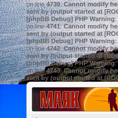
on line
4739
:
Cannot modify hea
sent by (output started at [R
[phpBB Debug] PHP Warning
:
on line
4741
:
Cannot modify hea
sent by (output started at [R
[phpBB Debug] PHP Warning
:
on line
4742
:
Cannot modify hea
sent by (output started at [R
[phpBB Debug] PHP Warning
:
on line
4743
:
Cannot modify hea
sent by (output started at [R