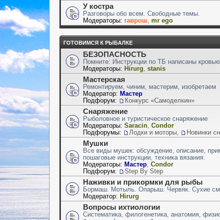
У костра
Разговоры обо всем. Свободные темы.
Модераторы:
гаврош
,
mr ego
ГОТОВИМСЯ К РЫБАЛКЕ
БЕЗОПАСНОСТЬ
Помните: Инструкции по ТБ написаны кровью
Модераторы:
Hirurg
,
stanis
Мастерская
Ремонтируем, чиним, мастерим, изобретаем
Модератор:
Мастер
Подфорум:
Конкурс «Самоделкин»
Снаряжение
Рыболовное и туристическое снаряжение
Модераторы:
Saracin
,
Condor
Подфорумы:
Лодки и моторы
,
Новинки с
Мушки
Все виды мушек: обсуждение, описание, при
пошаговые инструкции, техника вязания.
Модераторы:
Мастер
,
Condor
Подфорум:
Step By Step
Наживки и прикормки для рыбы
Бормаш. Мотыль. Опарыш. Червяк. Сухие сме
Модератор:
Hirurg
Вопросы ихтиологии
Систематика, филогенетика, анатомия, физио