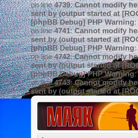
on line
4739
:
Cannot modify hea
sent by (output started at [R
[phpBB Debug] PHP Warning
:
on line
4741
:
Cannot modify hea
sent by (output started at [R
[phpBB Debug] PHP Warning
:
on line
4742
:
Cannot modify hea
sent by (output started at [R
[phpBB Debug] PHP Warning
:
on line
4743
:
Cannot modify hea
sent by (output started at [R