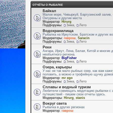
ОТЧЁТЫ О РЫБАЛКЕ
Байкал
Малое море, Чивыркуй, Баргузинский залив,
Онгурены и другие места
Модератор:
Hirurg
Подфорумы:
Зима
,
Лето
Водохранилища
Рыбалка на Иркутском, Братском и других 
Модераторы:
гаврош
,
Saracin
Подфорумы:
Зима
,
Лето
Реки
Ангара, Иркут, Лена, Белая, Китой и многие 
необъятного региона.
Модератор:
BigFisher
Подфорумы:
Зима
,
Лето
Озера, карьеры
У нас не так мало рыбных озер, как вам каже
половить, а можно и трофейную щучку домой
Модератор:
mr ego
Подфорумы:
Зима
,
Лето
Сплавы и водный туризм
Любители совмещать медитацию рыбалки с 
путешествий - пишем свои отчеты здесь.
Модераторы:
Hirurg
,
stanis
Вокруг света
Рыбалка в других регионах
Модератор:
гаврош