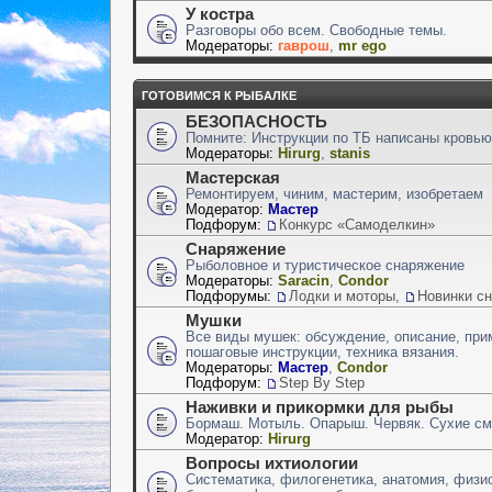
У костра
Разговоры обо всем. Свободные темы.
Модераторы:
гаврош
,
mr ego
ГОТОВИМСЯ К РЫБАЛКЕ
БЕЗОПАСНОСТЬ
Помните: Инструкции по ТБ написаны кровью
Модераторы:
Hirurg
,
stanis
Мастерская
Ремонтируем, чиним, мастерим, изобретаем
Модератор:
Мастер
Подфорум:
Конкурс «Самоделкин»
Снаряжение
Рыболовное и туристическое снаряжение
Модераторы:
Saracin
,
Condor
Подфорумы:
Лодки и моторы
,
Новинки с
Мушки
Все виды мушек: обсуждение, описание, при
пошаговые инструкции, техника вязания.
Модераторы:
Мастер
,
Condor
Подфорум:
Step By Step
Наживки и прикормки для рыбы
Бормаш. Мотыль. Опарыш. Червяк. Сухие сме
Модератор:
Hirurg
Вопросы ихтиологии
Систематика, филогенетика, анатомия, физио