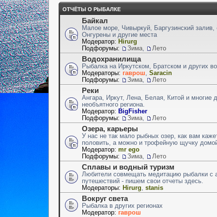
ОТЧЁТЫ О РЫБАЛКЕ
Байкал
Малое море, Чивыркуй, Баргузинский залив,
Онгурены и другие места
Модератор:
Hirurg
Подфорумы:
Зима
,
Лето
Водохранилища
Рыбалка на Иркутском, Братском и других 
Модераторы:
гаврош
,
Saracin
Подфорумы:
Зима
,
Лето
Реки
Ангара, Иркут, Лена, Белая, Китой и многие 
необъятного региона.
Модератор:
BigFisher
Подфорумы:
Зима
,
Лето
Озера, карьеры
У нас не так мало рыбных озер, как вам каже
половить, а можно и трофейную щучку домой
Модератор:
mr ego
Подфорумы:
Зима
,
Лето
Сплавы и водный туризм
Любители совмещать медитацию рыбалки с 
путешествий - пишем свои отчеты здесь.
Модераторы:
Hirurg
,
stanis
Вокруг света
Рыбалка в других регионах
Модератор:
гаврош