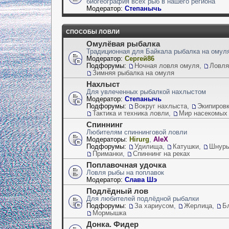
биогеография всех рыб в нашего региона
Модератор:
Степанычь
СПОСОБЫ ЛОВЛИ
Омулёвая рыбалка
Традиционная для Байкала рыбалка на омул
Модератор:
Сергей86
Подфорумы:
Ночная ловля омуля
,
Ловля
Зимняя рыбалка на омуля
Нахлыст
Для увлеченных рыбалкой нахлыстом
Модератор:
Степанычь
Подфорумы:
Вокруг нахлыста
,
Экипиров
Тактика и техника ловли
,
Мир насекомых
Спиннинг
Любителям спиннинговой ловли
Модераторы:
Hirurg
,
AleX
Подфорумы:
Удилища
,
Катушки
,
Шнуры,
Приманки
,
Спиннинг на реках
Поплавочная удочка
Ловля рыбы на поплавок
Модератор:
Слава Шэ
Подлёдный лов
Для любителей подлёдной рыбалки
Подфорумы:
За хариусом
,
Жерлица
,
Б
Мормышка
Донка. Фидер