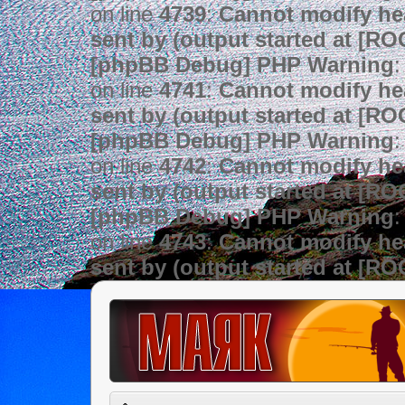
on line
4739
:
Cannot modify hea
sent by (output started at [R
[phpBB Debug] PHP Warning
:
on line
4741
:
Cannot modify hea
sent by (output started at [R
[phpBB Debug] PHP Warning
:
on line
4742
:
Cannot modify hea
sent by (output started at [R
[phpBB Debug] PHP Warning
:
on line
4743
:
Cannot modify hea
sent by (output started at [R