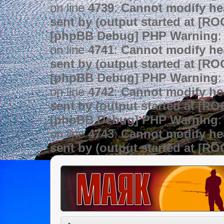
on line
4739
:
Cannot modify hea
sent by (output started at [R
[phpBB Debug] PHP Warning
:
on line
4741
:
Cannot modify hea
sent by (output started at [R
[phpBB Debug] PHP Warning
:
on line
4742
:
Cannot modify hea
sent by (output started at [R
[phpBB Debug] PHP Warning
:
on line
4743
:
Cannot modify hea
sent by (output started at [R