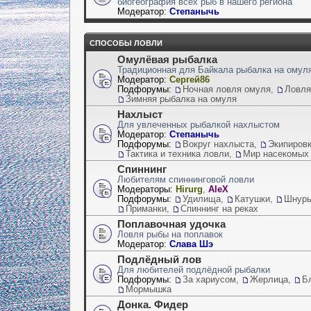
биогеография всех рыб в нашего региона
Модератор:
Степанычь
СПОСОБЫ ЛОВЛИ
Омулёвая рыбалка
Традиционная для Байкала рыбалка на омул
Модератор:
Сергей86
Подфорумы:
Ночная ловля омуля
,
Ловля
Зимняя рыбалка на омуля
Нахлыст
Для увлеченных рыбалкой нахлыстом
Модератор:
Степанычь
Подфорумы:
Вокруг нахлыста
,
Экипиров
Тактика и техника ловли
,
Мир насекомых
Спиннинг
Любителям спиннинговой ловли
Модераторы:
Hirurg
,
AleX
Подфорумы:
Удилища
,
Катушки
,
Шнуры,
Приманки
,
Спиннинг на реках
Поплавочная удочка
Ловля рыбы на поплавок
Модератор:
Слава Шэ
Подлёдный лов
Для любителей подлёдной рыбалки
Подфорумы:
За хариусом
,
Жерлица
,
Б
Мормышка
Донка. Фидер