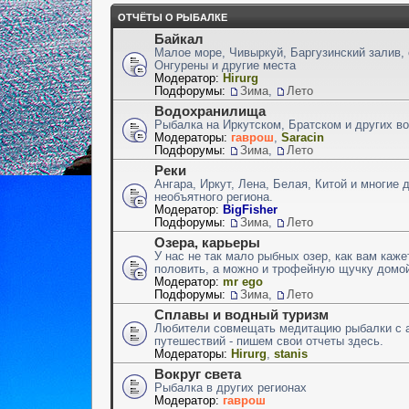
ОТЧЁТЫ О РЫБАЛКЕ
Байкал
Малое море, Чивыркуй, Баргузинский залив,
Онгурены и другие места
Модератор:
Hirurg
Подфорумы:
Зима
,
Лето
Водохранилища
Рыбалка на Иркутском, Братском и других 
Модераторы:
гаврош
,
Saracin
Подфорумы:
Зима
,
Лето
Реки
Ангара, Иркут, Лена, Белая, Китой и многие 
необъятного региона.
Модератор:
BigFisher
Подфорумы:
Зима
,
Лето
Озера, карьеры
У нас не так мало рыбных озер, как вам каже
половить, а можно и трофейную щучку домой
Модератор:
mr ego
Подфорумы:
Зима
,
Лето
Сплавы и водный туризм
Любители совмещать медитацию рыбалки с 
путешествий - пишем свои отчеты здесь.
Модераторы:
Hirurg
,
stanis
Вокруг света
Рыбалка в других регионах
Модератор:
гаврош