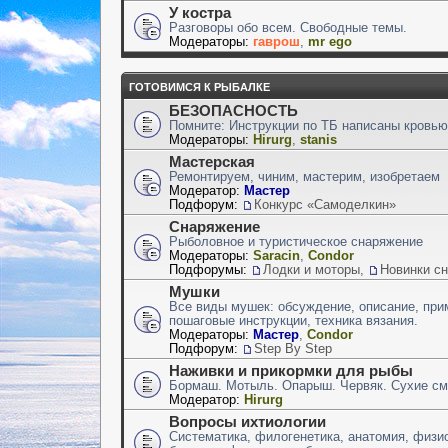
У костра
Разговоры обо всем. Свободные темы.
Модераторы:
гаврош
,
mr ego
ГОТОВИМСЯ К РЫБАЛКЕ
БЕЗОПАСНОСТЬ
Помните: Инструкции по ТБ написаны кровью
Модераторы:
Hirurg
,
stanis
Мастерская
Ремонтируем, чиним, мастерим, изобретаем
Модератор:
Мастер
Подфорум:
Конкурс «Самоделкин»
Снаряжение
Рыболовное и туристическое снаряжение
Модераторы:
Saracin
,
Condor
Подфорумы:
Лодки и моторы
,
Новинки с
Мушки
Все виды мушек: обсуждение, описание, при
пошаговые инструкции, техника вязания.
Модераторы:
Мастер
,
Condor
Подфорум:
Step By Step
Наживки и прикормки для рыбы
Бормаш. Мотыль. Опарыш. Червяк. Сухие сме
Модератор:
Hirurg
Вопросы ихтиологии
Систематика, филогенетика, анатомия, физио