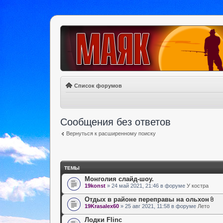
Список форумов
Сообщения без ответов
Вернуться к расширенному поиску
ТЕМЫ
Монголия слайд-шоу.
19konst
» 24 май 2021, 21:46 в форуме
У костра
Отдых в районе переправы на ольхон
19Krasalex60
» 25 авг 2021, 11:58 в форуме
Лето
Лодки Flinc