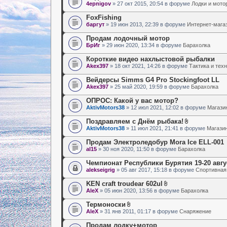
4epnigov
» 27 окт 2015, 20:54 в форуме
Лодки и мото
FoxFishing
баргут
» 19 июн 2013, 22:39 в форуме
Интернет-мага
Продам лодочный мотор
БрИг
» 29 июн 2020, 13:34 в форуме
Барахолка
Короткие видео нахлыстовой рыбалки
Akex397
» 18 окт 2021, 14:26 в форуме
Тактика и тех
Вейдерсы Simms G4 Pro Stockingfoot LL
Akex397
» 25 май 2020, 19:59 в форуме
Барахолка
ОПРОС: Какой у вас мотор?
AktivMotors38
» 12 июл 2021, 12:02 в форуме
Магази
Поздравляем с Днём рыбака!
AktivMotors38
» 11 июл 2021, 21:41 в форуме
Магазин
Продам Электроледобур Mora Ice ELL-001
al15
» 30 ноя 2020, 11:50 в форуме
Барахолка
Чемпионат Республики Бурятия 19-20 авгус
alekseigrig
» 05 авг 2017, 15:18 в форуме
Спортивная
KEN craft troudear 602ul
AleX
» 05 июн 2020, 13:56 в форуме
Барахолка
Термоноски
AleX
» 31 янв 2011, 01:17 в форуме
Снаряжение
Продам лодку+мотор