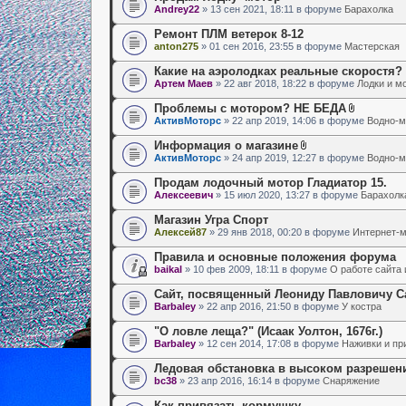
Andrey22
» 13 сен 2021, 18:11 в форуме
Барахолка
Ремонт ПЛМ ветерок 8-12
anton275
» 01 сен 2016, 23:55 в форуме
Мастерская
Какие на аэролодках реальные скоростя?
Артем Маев
» 22 авг 2018, 18:22 в форуме
Лодки и м
Проблемы с мотором? НЕ БЕДА
АктивМоторс
» 22 апр 2019, 14:06 в форуме
Водно-м
Информация о магазине
АктивМоторс
» 24 апр 2019, 12:27 в форуме
Водно-м
Продам лодочный мотор Гладиатор 15.
Алексеевич
» 15 июл 2020, 13:27 в форуме
Барахолк
Магазин Угра Спорт
Алексей87
» 29 янв 2018, 00:20 в форуме
Интернет-
Правила и основные положения форума
baikal
» 10 фев 2009, 18:11 в форуме
О работе сайта
Сайт, посвященный Леониду Павловичу С
Barbaley
» 22 апр 2016, 21:50 в форуме
У костра
"О ловле леща?" (Исаак Уолтон, 1676г.)
Barbaley
» 12 сен 2014, 17:08 в форуме
Наживки и пр
Ледовая обстановка в высоком разрешен
bc38
» 23 апр 2016, 16:14 в форуме
Снаряжение
Как привязать кормушку