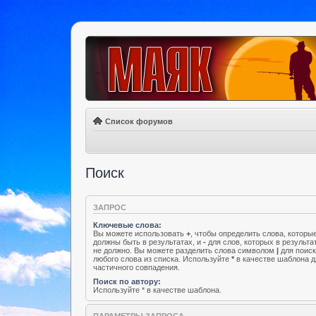
Список форумов
Поиск
ЗАПРОС
Ключевые слова:
Вы можете использовать
+
, чтобы определить слова, которы
должны быть в результатах, и
-
для слов, которых в результа
не должно. Вы можете разделить слова символом
|
для поис
любого слова из списка. Используйте
*
в качестве шаблона д
частичного совпадения.
Поиск по автору:
Используйте * в качестве шаблона.
ПАРАМЕТРЫ ЗАПРОСА