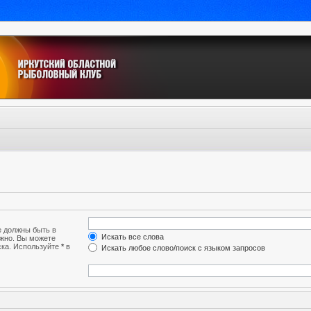
е должны быть в
Искать все слова
лжно. Вы можете
ска. Используйте
*
в
Искать любое слово/поиск с языком запросов