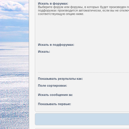
Искать в форумах:
Выберите форум или форумы, в которых будет произведен п
подфорумах производится автоматически, если вы не отклю
соответствующую опцию ниже.
Искать в подфорумах:
Искать:
Показывать результаты как:
Поле сортировки:
Искать сообщения за:
Показывать первые: