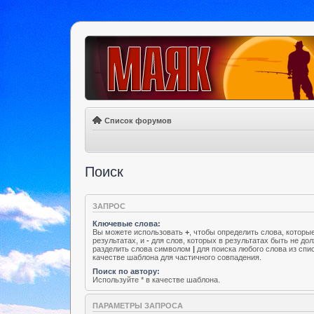
Список форумов
Поиск
ЗАПРОС
Ключевые слова:
Вы можете использовать
+
, чтобы определить слова, которы
результатах, и
-
для слов, которых в результатах быть не до
разделить слова символом
|
для поиска любого слова из спи
качестве шаблона для частичного совпадения.
Поиск по автору:
Используйте * в качестве шаблона.
ПАРАМЕТРЫ ЗАПРОСА