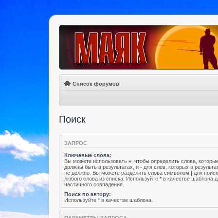
Список форумов
Поиск
ЗАПРОС
Ключевые слова:
Вы можете использовать
+
, чтобы определить слова, которы
должны быть в результатах, и
-
для слов, которых в результа
не должно. Вы можете разделить слова символом
|
для поис
любого слова из списка. Используйте
*
в качестве шаблона д
частичного совпадения.
Поиск по автору:
Используйте * в качестве шаблона.
ПАРАМЕТРЫ ЗАПРОСА