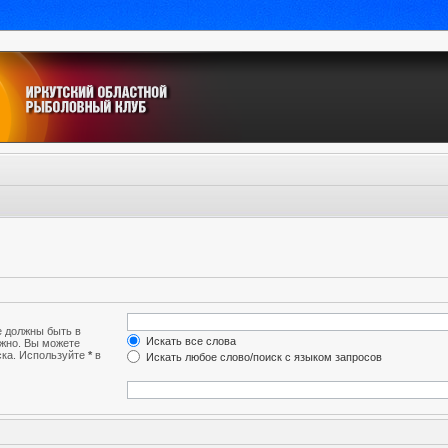
е должны быть в
Искать все слова
лжно. Вы можете
ска. Используйте
*
в
Искать любое слово/поиск с языком запросов