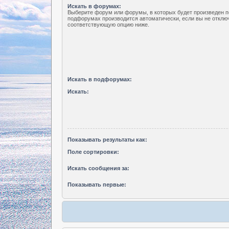
Искать в форумах:
Выберите форум или форумы, в которых будет произведен п
подфорумах производится автоматически, если вы не отклю
соответствующую опцию ниже.
Искать в подфорумах:
Искать:
Показывать результаты как:
Поле сортировки:
Искать сообщения за:
Показывать первые: