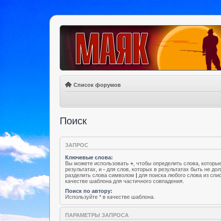
Список форумов
Поиск
ЗАПРОС
Ключевые слова:
Вы можете использовать
+
, чтобы определить слова, которы
результатах, и
-
для слов, которых в результатах быть не до
разделить слова символом
|
для поиска любого слова из спи
качестве шаблона для частичного совпадения.
Поиск по автору:
Используйте * в качестве шаблона.
ПАРАМЕТРЫ ЗАПРОСА