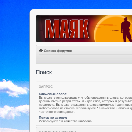
Список форумов
Поиск
ЗАПРОС
Ключевые слова:
Вы можете использовать
+
, чтобы определить слова, которы
должны быть в результатах, и
-
для слов, которых в результа
не должно. Вы можете разделить слова символом
|
для поис
любого слова из списка. Используйте
*
в качестве шаблона д
частичного совпадения.
Поиск по автору:
Используйте * в качестве шаблона.
ПАРАМЕТРЫ ЗАПРОСА