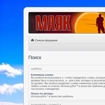
Список форумов
Поиск
ЗАПРОС
Ключевые слова:
Вы можете использовать
+
, чтобы определить слова, которы
должны быть в результатах, и
-
для слов, которых в результа
не должно. Вы можете разделить слова символом
|
для поис
любого слова из списка. Используйте
*
в качестве шаблона д
частичного совпадения.
Поиск по автору:
Используйте * в качестве шаблона.
ПАРАМЕТРЫ ЗАПРОСА