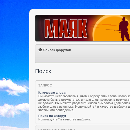
Список форумов
Поиск
ЗАПРОС
Ключевые слова:
Вы можете использовать
+
, чтобы определить слова, которы
должны быть в результатах, и
-
для слов, которых в результа
не должно. Вы можете разделить слова символом
|
для поис
любого слова из списка. Используйте
*
в качестве шаблона д
частичного совпадения.
Поиск по автору:
Используйте * в качестве шаблона.
ПАРАМЕТРЫ ЗАПРОСА