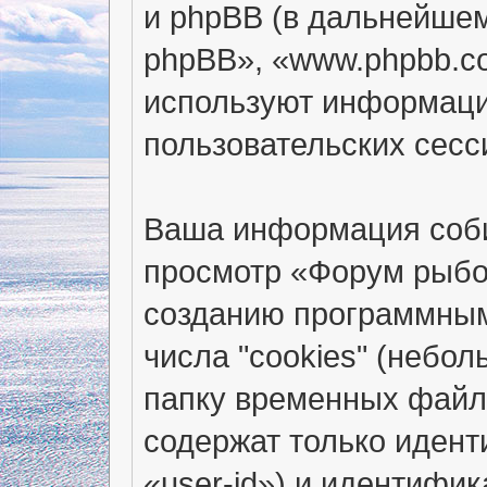
и phpBB (в дальнейше
phpBB», «www.phpbb.c
используют информаци
пользовательских сес
Ваша информация соби
просмотр «Форум рыбо
созданию программным
числа "cookies" (небо
папку временных файло
содержат только иден
«user-id») и идентифи