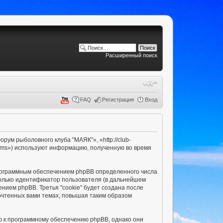
Расширенный поиск
FAQ
Регистрация
Вход
ум рыболовного клуба "МАЯК"», «http://club-
ams») используют информацию, полученную во время
рограммным обеспечением phpBB определенного числа
только идентификатор пользователя (в дальнейшем
нием phpBB. Третья "cookie" будет создана после
очтенных вами темах, повышая таким образом
ю к программному обеспечению phpBB, однако они