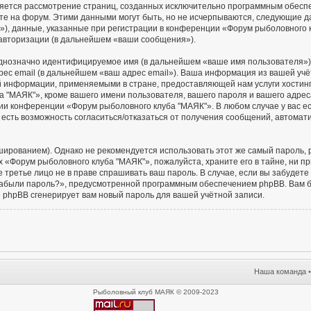
является рассмотрение страниц, созданных исключительно программным обес
е на форум. Этими данными могут быть, но не исчерпываются, следующие 
), данные, указанные при регистрации в конференции «Форум рыболовного 
 авторизации (в дальнейшем «ваши сообщения»).
 однозначно идентифицируемое имя (в дальнейшем «ваше имя пользователя»)
рес email (в дальнейшем «ваш адрес email»). Ваша информация из вашей уч
й информации, применяемыми в стране, предоставляющей нам услуги хостин
 "МАЯК"», кроме вашего имени пользователя, вашего пароля и вашего адреса 
ии конференции «Форум рыболовного клуба "МАЯК"». В любом случае у вас е
ас есть возможность согласиться/отказаться от получения сообщений, автом
ованием). Однако не рекомендуется использовать этот же самый пароль, ре
 «Форум рыболовного клуба "МАЯК"», пожалуйста, храните его в тайне, ни п
е третье лицо не в праве спрашивать ваш пароль. В случае, если вы забудете
абыли пароль?», предусмотренной программным обеспечением phpBB. Вам б
е phpBB сгенерирует вам новый пароль для вашей учётной записи.
Наша команда
Рыболовный клуб МАЯК © 2009-2023