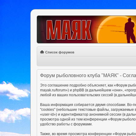
Список форумов
Форум рыболовного клуба "МАЯК" - Согл
Это соглашение подробно объясняет, как «Форум рыбол
mayak.ru/forum») и phpBB (в дальнейшем «они», «пр
любой из ваших пользовательских сессий (в дальней
Ваша информация собирается двумя способами. Во-п
"cookies" (небольшие текстовые файлы, загружаемые 
«user-id») и идентификатор анонимной сессии (в даль
просмотра одной из тем конференции «Форум рыболов
удобство работы с форумами.
Также, во время просмотра конференции «Форум рыбо