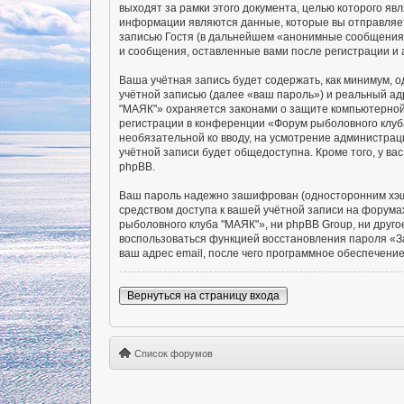
выходят за рамки этого документа, целью которого 
информации являются данные, которые вы отправляет
записью Гостя (в дальнейшем «анонимные сообщения»
и сообщения, оставленные вами после регистрации и
Ваша учётная запись будет содержать, как минимум,
учётной записью (далее «ваш пароль») и реальный ад
"МАЯК"» охраняется законами о защите компьютерно
регистрации в конференции «Форум рыболовного клуба
необязательной ко вводу, на усмотрение администрац
учётной записи будет общедоступна. Кроме того, у в
phpBB.
Ваш пароль надежно зашифрован (односторонним хэшир
средством доступа к вашей учётной записи на форумах
рыболовного клуба "МАЯК"», ни phpBB Group, ни друго
воспользоваться функцией восстановления пароля «З
ваш адрес email, после чего программное обеспечени
Вернуться на страницу входа
Список форумов