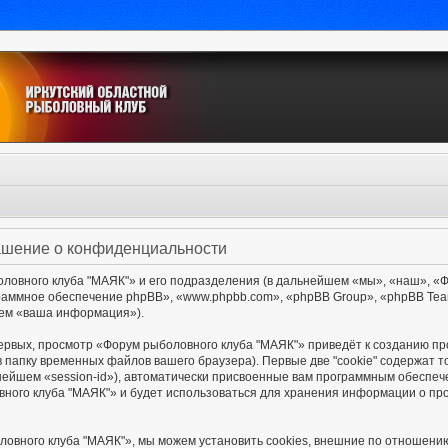
ашение о конфиденциальности
овного клуба "МАЯК"» и его подразделения (в дальнейшем «мы», «наш», «Фор
ограммное обеспечение phpBB», «www.phpbb.com», «phpBB Group», «phpBB Te
шем «ваша информация»).
ервых, просмотр «Форум рыболовного клуба "МАЯК"» приведёт к созданию п
в папку временных файлов вашего браузера). Первые две "cookie" содержат 
нейшем «session-id»), автоматически присвоенные вам программным обеспече
ного клуба "МАЯК"» и будет использоваться для хранения информации о пр
ловного клуба "МАЯК"», мы можем установить cookies, внешние по отношени