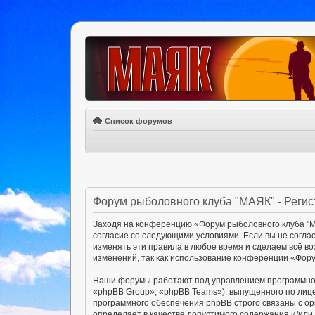
Список форумов
Форум рыболовного клуба "МАЯК" - Реги
Заходя на конференцию «Форум рыболовного клуба "МА
согласие со следующими условиями. Если вы не согла
изменять эти правила в любое время и сделаем всё в
изменений, так как использование конференции «Фору
Наши форумы работают под управлением программног
«phpBB Group», «phpBB Teams»), выпущенного по лиц
программного обеспечения phpBB строго связаны с ор
определяет в качестве допустимого содержания и/ил