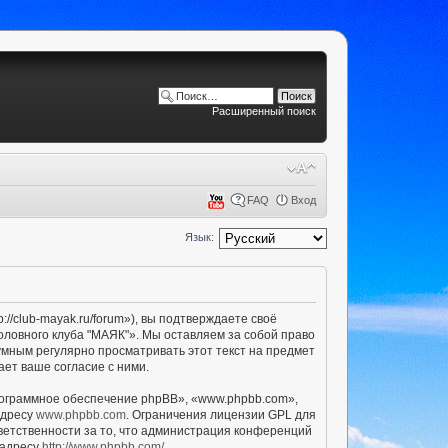
Расширенный поиск
FAQ
Вход
Язык:
/club-mayak.ru/forum»), вы подтверждаете своё
оловного клуба "МАЯК"». Мы оставляем за собой право
умным регулярно просматривать этот текст на предмет
ет ваше согласие с ними.
ограммное обеспечение phpBB», «www.phpbb.com»,
адресу
www.phpbb.com
. Ограничения лицензии GPL для
ветственности за то, что администрация конференций
 адресу
http://www.phpbb.com/
.