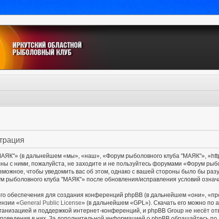
страция
ЯК"» (в дальнейшем «мы», «наш», «Форум рыболовного клуба "МАЯК"», «http:/
сны с ними, пожалуйста, не заходите и не пользуйтесь форумами «Форум рыб
озможное, чтобы уведомить вас об этом, однако с вашей стороны было бы раз
м рыболовного клуба "МАЯК"» после обновления/исправления условий означа
о обеспечения для создания конференций phpBB (в дальнейшем «они», «пр
ензии «
General Public License
» (в дальнейшем «GPL»). Скачать его можно по 
ганизацией и поддержкой интернет-конференций, и phpBB Group не несёт от
и поведения в них. За дополнительной информацией о phpBB обращайтесь по