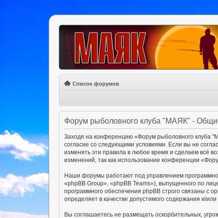
Список форумов
Форум рыболовного клуба "МАЯК" - Общи
Заходя на конференцию «Форум рыболовного клуба "МА
согласие со следующими условиями. Если вы не согла
изменять эти правила в любое время и сделаем всё в
изменений, так как использование конференции «Фору
Наши форумы работают под управлением программног
«phpBB Group», «phpBB Teams»), выпущенного по лиц
программного обеспечения phpBB строго связаны с ор
определяет в качестве допустимого содержания и/ил
Вы соглашаетесь не размещать оскорбительных, угро