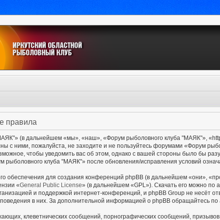
е правила
ЯК"» (в дальнейшем «мы», «наш», «Форум рыболовного клуба "МАЯК"», «http:/
сны с ними, пожалуйста, не заходите и не пользуйтесь форумами «Форум рыб
озможное, чтобы уведомить вас об этом, однако с вашей стороны было бы раз
м рыболовного клуба "МАЯК"» после обновления/исправления условий означа
о обеспечения для создания конференций phpBB (в дальнейшем «они», «пр
ензии «
General Public License
» (в дальнейшем «GPL»). Скачать его можно по 
ганизацией и поддержкой интернет-конференций, и phpBB Group не несёт от
и поведения в них. За дополнительной информацией о phpBB обращайтесь по
жающих, клеветнических сообщений, порнографических сообщений, призывов 