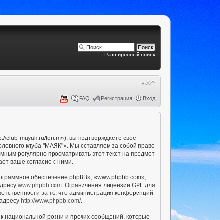
Расширенный поиск
FAQ
Регистрация
Вход
/club-mayak.ru/forum»), вы подтверждаете своё
оловного клуба "МАЯК"». Мы оставляем за собой право
умным регулярно просматривать этот текст на предмет
ет ваше согласие с ними.
ограммное обеспечение phpBB», «www.phpbb.com»,
адресу
www.phpbb.com
. Ограничения лицензии GPL для
ветственности за то, что администрация конференций
 адресу
http://www.phpbb.com/
.
к национальной розни и прочих сообщений, которые