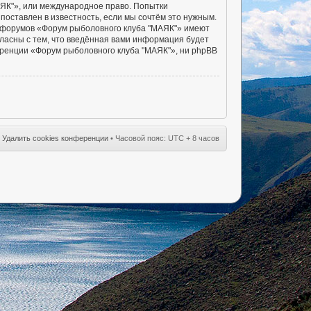
АЯК"», или международное право. Попытки
оставлен в известность, если мы сочтём это нужным.
ы форумов «Форум рыболовного клуба "МАЯК"» имеют
гласны с тем, что введённая вами информация будет
еренции «Форум рыболовного клуба "МАЯК"», ни phpBB
•
Удалить cookies конференции
• Часовой пояс: UTC + 8 часов