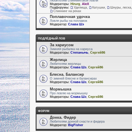
Любителям спиннинговой ловли
Модераторы:
Hirurg
,
AleX
Подфорумы:
Удилища
,
Катушки
,
Шнуры, леска,
Спиннинг на реках
Поплавочная удочка
Ловля рыбы на поплавок
Модератор:
Слава Шэ
ПОДЛЁДНЫЙ ЛОВ
За хариусом
Зимняя рыбалка на хариуса
Модераторы:
Степанычь
,
Сергей86
Жерлица
Любителям жерлицы
Модераторы:
Слава Шэ
,
Сергей86
Блесна. Балансир
О зимней блесне и балансирах
Модераторы:
Слава Шэ
,
Сергей86
Мормышка
Про ловлю на мормышку
Модераторы:
Слава Шэ
,
Сергей86
ФОРУМ
Донка. Фидер
Любителям донной снасти и фидера
Модератор:
BigFisher