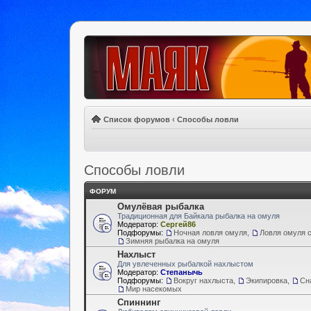
Список форумов
‹
Способы ловли
Способы ловли
ФОРУМ
Омулёвая рыбалка
Традиционная для Байкала рыбалка на омуля
Модератор:
Сергей86
Подфорумы:
Ночная ловля омуля
,
Ловля омуля с
Зимняя рыбалка на омуля
Нахлыст
Для увлеченных рыбалкой нахлыстом
Модератор:
Степанычь
Подфорумы:
Вокруг нахлыста
,
Экипировка
,
Сн
Мир насекомых
Спиннинг