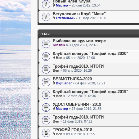
Новый член Клуба!
Мастер
» 28 сен 2012, 13:54
Вступление в Клуб "Маяк"
Степанычь
» 11 мар 2010, 11:10
ТЕМЫ
Рыбалка на щучьем озере
Krasnik
» 30 дек 2021, 22:43
Клубный конкурс "Трофей года-2020"
Ben
» 05 янв 2020, 12:00
Трофей года-2019. ИТОГИ
Ben
» 06 апр 2020, 16:29
БЕЗМОТЫЛКА-2020
BigFisher
» 04 фев 2020, 17:21
Клубный конкурс "Трофей года-2019"
Ben
» 12 фев 2019, 18:36
УДОСТОВЕРЕНИЯ - 2019
Мастер
» 17 фев 2019, 21:56
Трофей года-2018. ИТОГИ
Ben
» 11 фев 2019, 07:11
ТРОФЕЙ ГОДА-2018
Ben
» 09 янв 2018, 13:55