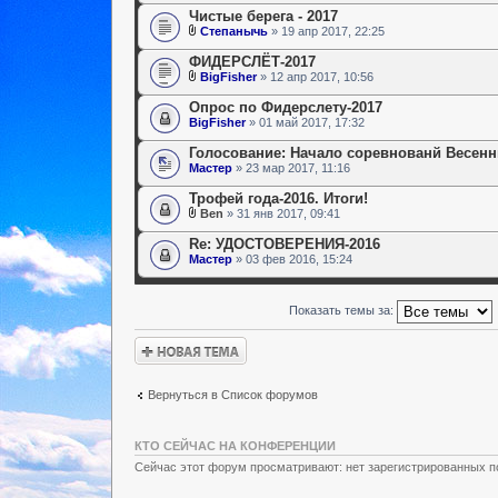
Чистые берега - 2017
Степанычь
» 19 апр 2017, 22:25
ФИДЕРСЛЁТ-2017
BigFisher
» 12 апр 2017, 10:56
Опрос по Фидерслету-2017
BigFisher
» 01 май 2017, 17:32
Голосование: Начало соревнованй Весенн
Мастер
» 23 мар 2017, 11:16
Трофей года-2016. Итоги!
Ben
» 31 янв 2017, 09:41
Re: УДОСТОВЕРЕНИЯ-2016
Мастер
» 03 фев 2016, 15:24
Показать темы за:
Новая тема
Вернуться в Список форумов
КТО СЕЙЧАС НА КОНФЕРЕНЦИИ
Сейчас этот форум просматривают: нет зарегистрированных по