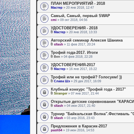
ПЛАН МЕРОПРИЯТИЙ - 2018
Мастер
» 20 янв 2018, 12:47
Самый, Самый, первый SWAP
cmi
» 09 окт 2018, 04:56
УДОСТОВЕРЕНИЯ - 2018
Мастер
» 20 янв 2018, 13:33
Авторский семинар Алексея Шанина
sllash
» 11 фев 2017, 20:24
Трофей года-2017. Итоги
Ben
» 04 фев 2018, 22:28
УДОСТОВЕРЕНИЯ-2017
Мастер
» 16 янв 2017, 15:22
Трофей или не трофей? Голосуем! ))
Слава Шэ
» 29 дек 2017, 16:09
Клубный конкурс "Трофей года - 2017"
Stranger
» 07 янв 2017, 21:44
Открытые детские соревнования "КАРАСИ
sllash
» 04 июн 2017, 21:40
Турнир "Байкальская Волна".Фестиваль "
sllash
» 03 апр 2016, 23:43
Предложения в Карасик-2017
pash54
» 19 июн 2016, 14:53