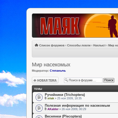
Список форумов
‹
Способы ловли
‹
Нахлыст
‹
Мир н
Мир насекомых
Модератор:
Степанычь
Новая тема
ТЕМЫ
Ручейники (Trichoptera)
xriak
» 25 ноя 2009, 18:35
Полезная информация по насекомым
AKalder
» 26 ноя 2009, 00:29
Веснянки (Plecoptera)