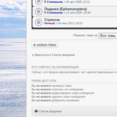
Степанычь
» 05 дек 2009, 22:21
Поденки (Ephemeroptera)
Степанычь
» 21 ноя 2009, 19:49
Стрекоза
Речной
» 04 июн 2013, 03:07
Показать темы за:
Новая тема
Вернуться в Список форумов
КТО СЕЙЧАС НА КОНФЕРЕНЦИИ
Сейчас этот форум просматривают: нет зарегистрированных по
ПРАВА ДОСТУПА
Вы
не можете
начинать темы
Вы
не можете
отвечать на сообщения
Вы
не можете
редактировать свои сообщения
Вы
не можете
удалять свои сообщения
Вы
не можете
добавлять вложения
Список форумов