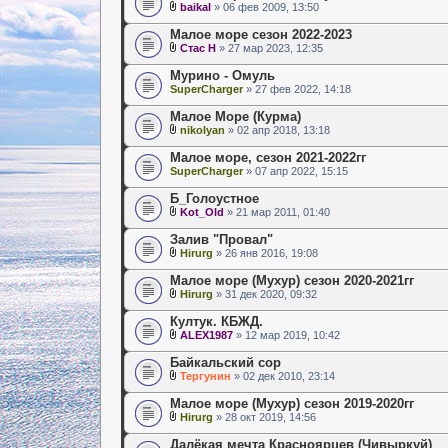
baikal
» 06 фев 2009, 13:50
Малое море сезон 2022-2023
Стас Н
» 27 мар 2023, 12:35
Мурино - Омуль
SuperCharger
» 27 фев 2022, 14:18
Малое Море (Курма)
nikolyan
» 02 апр 2018, 13:18
Малое море, сезон 2021-2022гг
SuperCharger
» 07 апр 2022, 15:15
Б_Голоустное
Kot_Old
» 21 мар 2011, 01:40
Залив "Провал"
Hirurg
» 26 янв 2016, 19:08
Малое море (Мухур) сезон 2020-2021гг
Hirurg
» 31 дек 2020, 09:32
Култук. КБЖД.
ALEX1987
» 12 мар 2019, 10:42
Байкальский сор
Тергунин
» 02 дек 2010, 23:14
Малое море (Мухур) сезон 2019-2020гг
Hirurg
» 28 окт 2019, 14:56
Далёкая мечта Красноярцев (Чивыркуй)