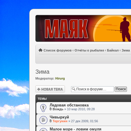
Список форумов
‹
Отчёты о рыбалке
‹
Байкал
‹
Зима
Зима
Модератор:
Hirurg
Новая тема
ТЕМЫ
Ледовая обстановка
Вождь
» 10 мар 2010, 09:28
Чивыркуй
Тергунин
» 27 дек 2009, 01:56
Малое море - ловим омуля