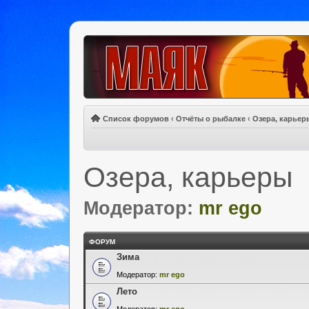
Список форумов
‹
Отчёты о рыбалке
‹
Озера, карьер
Озера, карьеры
Модератор:
mr ego
ФОРУМ
Зима
Модератор:
mr ego
Лето
Модератор:
mr ego