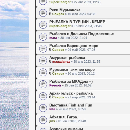
SuperCharger
» 27 авг 2023, 19:35
Реки Мурманска.
Свирск
» 10 июл 2023, 04:38
РЫБАЛКА В ТУРЦИИ - КЕМЕР
SuperCharger
» 15 июн 2023, 21:33
Рыбалка в Дальнем Подмосковье
mara
» 30 ноя 2022, 21:21
Рыбалка Баренцево море
Свирск
» 09 май 2023, 07:08
Амурская рыбалка
magadanez
» 30 апр 2023, 11:35
Мурманск- зимнее море
Свирск
» 10 апр 2023, 03:12
Рыбалка за МКАДом =)
Речной
» 15 сен 2012, 16:52
Архангельск - рыбалка
Свирск
» 27 мар 2021, 23:44
Выставка Fish and Fun
Inta
» 26 янв 2023, 18:59
Абхазия. Гагра.
juls
» 01 июн 2018, 20:48
Азовские лиманы