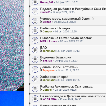
Roma_007
» 01 фев 2011, 10:51
Подледная рыбалка в Республике Саха Як
xareks2
» 14 мар 2021, 22:25
Черное море, каменистый берег. :)
Solzan
» 30 дек 2013, 23:28
Рыбалка в Находке
Свирск
» 02 окт 2020, 18:58
Рыбалка на ПОМОРСКИХ берегах
MIXA-LLumar
» 07 июл 2013, 20:22
ЕАО
abrams12
» 30 ноя 2019, 15:13
Водоемы Башкирии
Виктор
» 06 фев 2013, 15:23
Дельта Волги. Астрахань.
Тергунин
» 14 окт 2011, 22:02
Хабаровский край
abrams12
» 30 сен 2019, 06:25
Рыбалка Архангельск-Сыктывкар.
Свирск
» 24 авг 2019, 01:25
На велосипеде в Дагестан или мое второе
КОЛЯ МБА
» 22 авг 2019, 16:35
Велосипедная рыбалка