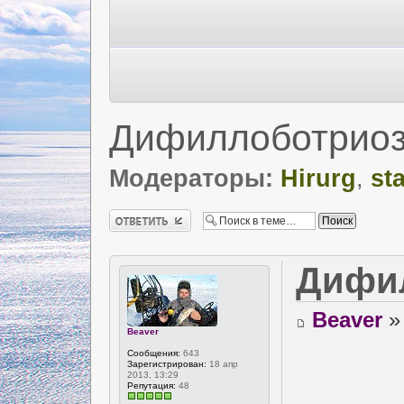
Дифиллоботрио
Модераторы:
Hirurg
,
st
Ответить
Дифи
Beaver
» 
Beaver
Сообщения:
643
Зарегистрирован:
18 апр
2013, 13:29
Репутация:
48