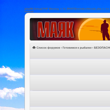
[phpBB Debug] PHP Warning
: in file
[ROOT]/includes/bbcode.php
on lin
instead
Список форумов
‹
Готовимся к рыбалке
‹
БЕЗОПАСН