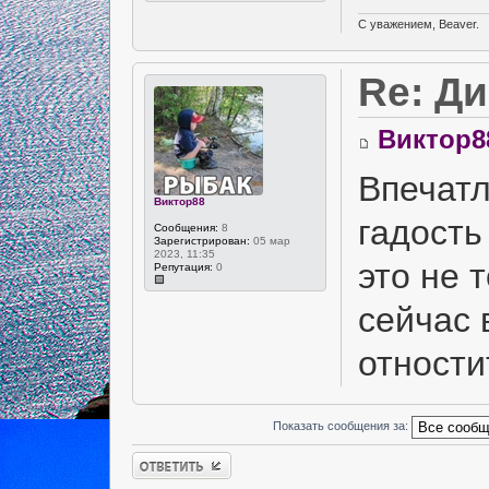
С уважением, Beaver.
Re: Д
Виктор8
Впечатл
Виктор88
гадость
Сообщения:
8
Зарегистрирован:
05 мар
2023, 11:35
это не 
Репутация:
0
сейчас 
отности
Показать сообщения за:
Ответить