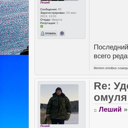
Леший
Сообщения:
85
Зарегистрирован:
23 июн
2013, 13:01
Откуда:
Иркутск
Репутация:
2
Последний
всего реда
Mortem omnibus coaequa
Re: У
омуля
Леший
»
Леший