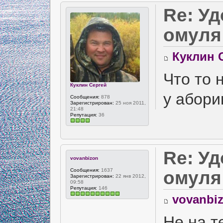
Re: У
омуля
Куклин 
Что то 
Куклин Сергей
у абори
Сообщения:
878
Зарегистрирован:
25 ноя 2011,
21:48
Репутация:
36
Re: У
vovanbizon
Сообщения:
1637
омуля
Зарегистрирован:
22 янв 2012,
09:58
Репутация:
146
vovanbi
Не на т