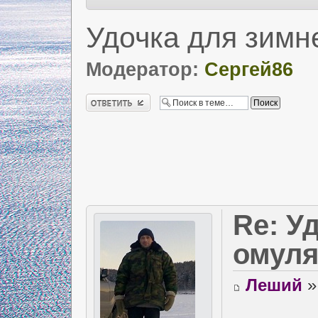
Удочка для зимн
Модератор:
Сергей86
Ответить
Re: У
омул
Леший
»