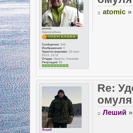
atomic
» 
atomic
Одноклубник
Сообщения:
344
Изображения:
0
Зарегистрирован:
20 июл
2013, 23:11
Откуда:
Иркутск, Глазково
Репутация:
85
Re: У
омуля
Леший
»
Леший