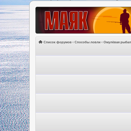
Список форумов
‹
Способы ловли
‹
Омулёвая рыбал