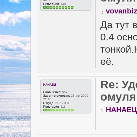
09:58
Репутация:
146
vovanbi
Да тут 
0.4 осн
тонкой.
её.
Re: У
НАНАЕЦ
Сообщения:
557
омуля
Зарегистрирован:
23 авг 2009,
22:10
Откуда:
ИРКУТСК
Репутация:
111
НАНАЕЦ