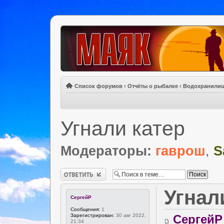
Список форумов
‹
Отчёты о рыбалке
‹
Водохранили
Угнали катер
Модераторы:
гаврош
,
S
Ответить
Угнал
СергейР
Сообщения:
1
Зарегистрирован:
30 авг 2022,
СергейР
21:34