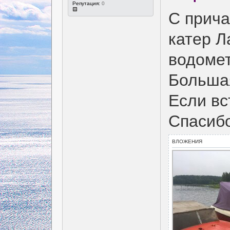
Репутация:
0
С прича
катер Л
водомет
Большая
Если вс
Спасиб
ВЛОЖЕНИЯ