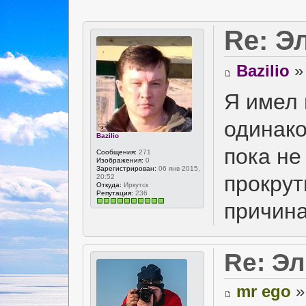
Re: Э
Bazilio
» 
Я имел 
одинак
Bazilio
пока не
Сообщения:
271
Изображения:
0
Зарегистрирован:
06 янв 2015,
прокрут
20:52
Откуда:
Иркутск
Репутация:
236
причин
Re: Э
mr ego
»