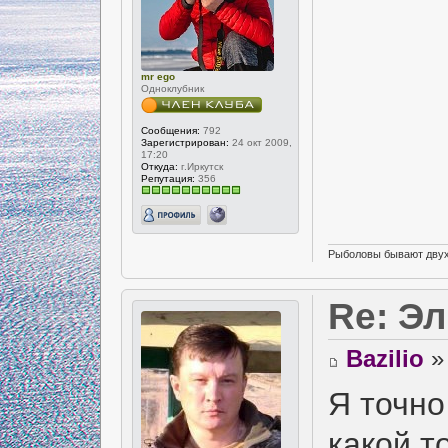
mr ego
Одноклубник
Сообщения:
792
Зарегистрирован:
24 окт 2009,
17:20
Откуда:
г.Иркутск
Репутация:
356
Рыболовы бывают двух в
Re: Э
Bazilio
» 
Я точно
какой т