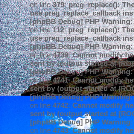
on line
379
:
preg_replace(): The
use preg_replace_callback ins
[phpBB Debug] PHP Warning
:
on line
112
:
preg_replace(): The
use preg_replace_callback ins
[phpBB Debug] PHP Warning
:
on line
4739
:
Cannot modify hea
sent by (output started at [R
[phpBB Debug] PHP Warning
:
on line
4741
:
Cannot modify hea
sent by (output started at [R
[phpBB Debug] PHP Warning
:
on line
4742
:
Cannot modify hea
sent by (output started at [R
[phpBB Debug] PHP Warning
:
on line
4743
:
Cannot modify hea