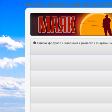
sent by (output started at [R
Список форумов
‹
Готовимся к рыбалке
‹
Снаряжени