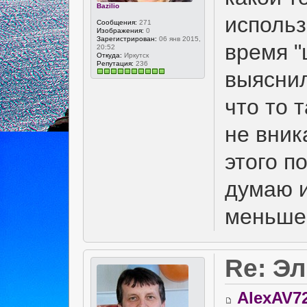
Bazilio
использ
Сообщения:
271
Изображения:
0
Зарегистрирован:
06 янв 2015,
время "
20:52
Откуда:
Иркутск
Репутация:
236
выяснил
что то 
не вник
этого п
думаю и
меньше,
Re: Э
AlexAV7