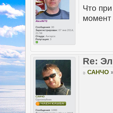
Что при
момент
AlexAV72
Сообщения:
30
Зарегистрирован:
07 янв 2014,
21:58
Откуда:
Ангарск
Репутация:
3
Re: Э
САНЧО
»
САНЧО
Одноклубник
Сообщения:
1080