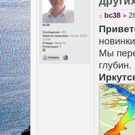
други
bc38
» 28
bc38
Привет
Сообщения:
181
Зарегистрирован:
24 окт 2012,
новинки
12:44
Откуда:
Иркутск
Репутация:
6
Мы пере
глубин.
Иркутс