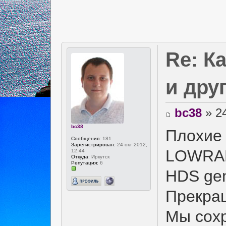
Re: К
и дру
bc38
» 24
bc38
Плохие 
Сообщения:
181
Зарегистрирован:
24 окт 2012,
LOWRANC
12:44
Откуда:
Иркутск
Репутация:
6
HDS ge
Прекра
Мы сох