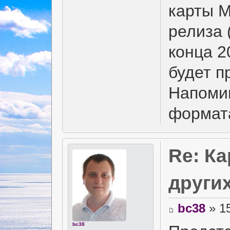
карты 
релиза 
конца 2
будет п
Напоми
формат
Re: К
други
bc38
» 15
bc38