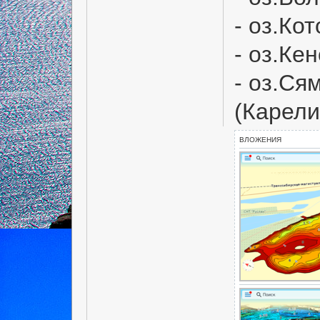
- оз.Ко
- оз.Ке
- оз.Ся
(Карели
ВЛОЖЕНИЯ