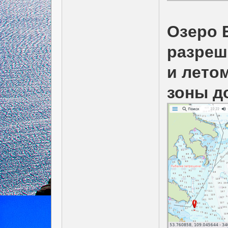
Озеро 
разреш
и лето
зоны д