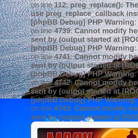
on line
112
:
preg_replace(): The
use preg_replace_callback ins
[phpBB Debug] PHP Warning
:
on line
4739
:
Cannot modify hea
sent by (output started at [R
[phpBB Debug] PHP Warning
:
on line
4741
:
Cannot modify hea
sent by (output started at [R
[phpBB Debug] PHP Warning
:
on line
4742
:
Cannot modify hea
sent by (output started at [R
[phpBB Debug] PHP Warning
:
on line
4743
:
Cannot modify hea
sent by (output started at [R