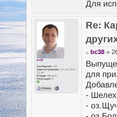
Для исп
Re: К
други
bc38
» 26
bc38
Выпущен
Сообщения:
181
Зарегистрирован:
24 окт 2012,
для пр
12:44
Откуда:
Иркутск
Репутация:
6
Добавл
- Шелех
- оз.Щу
- оз.Бо