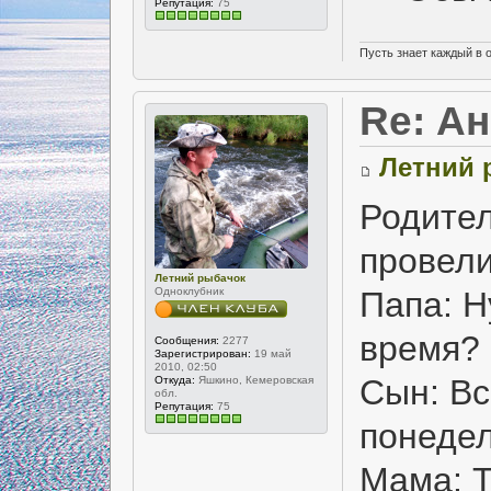
Репутация:
75
Пусть знает каждый в 
Re: А
Летний 
Родител
провели
Летний рыбачок
Одноклубник
Папа: Н
время?
Сообщения:
2277
Зарегистрирован:
19 май
2010, 02:50
Сын: Вс
Откуда:
Яшкино, Кемеровская
обл.
Репутация:
75
понедел
Мама: Т