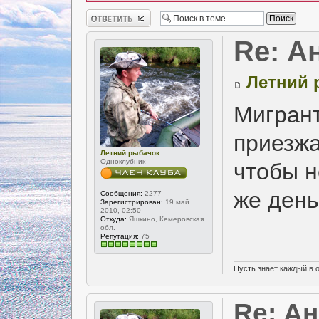
Ответить
Re: А
Летний 
Мигрант
приезжа
Летний рыбачок
Одноклубник
чтобы н
же день
Сообщения:
2277
Зарегистрирован:
19 май
2010, 02:50
Откуда:
Яшкино, Кемеровская
обл.
Репутация:
75
Пусть знает каждый в 
Re: А