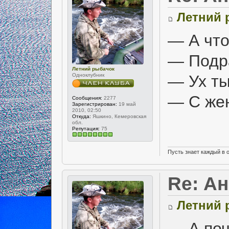
Летний 
— А что
— Подр
Летний рыбачок
Одноклубник
— Ух ты
— С жен
Сообщения:
2277
Зарегистрирован:
19 май
2010, 02:50
Откуда:
Яшкино, Кемеровская
обл.
Репутация:
75
Пусть знает каждый в 
Re: А
Летний 
— А поч