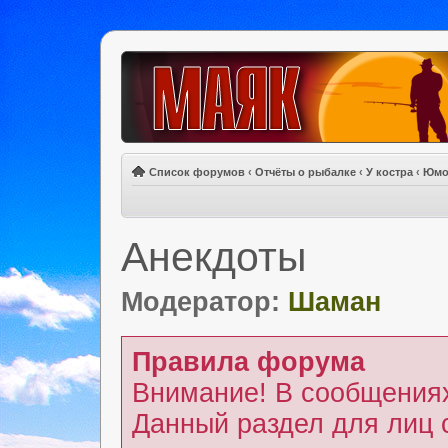
Список форумов
‹
Отчёты о рыбалке
‹
У костра
‹
Юмо
Анекдоты
Модератор:
Шаман
Правила форума
Внимание! В сообщениях
Данный раздел для лиц 