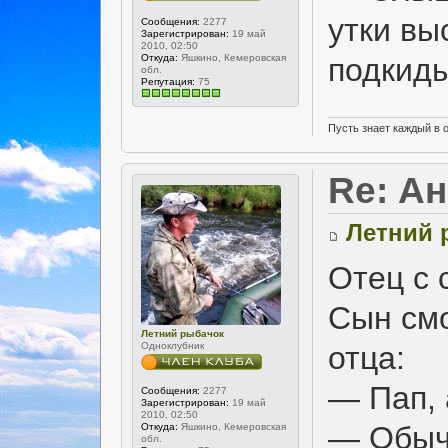
утки вы
Сообщения:
2277
Зарегистрирован:
19 май
2010, 02:50
подкиды
Откуда:
Яшкино, Кемеровская
обл.
Репутация:
75
Пусть знает каждый в 
Re: А
Летний 
Отец с 
Сын смо
Летний рыбачок
Одноклубник
отца:
— Пап, 
Сообщения:
2277
Зарегистрирован:
19 май
2010, 02:50
— Обычн
Откуда:
Яшкино, Кемеровская
обл.