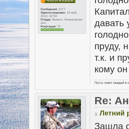
Капитал
Сообщения:
2277
Зарегистрирован:
19 май
2010, 02:50
давать 
Откуда:
Яшкино, Кемеровская
обл.
Репутация:
75
голодно
пруду, 
т.к. и 
кому он
Пусть знает каждый в 
Re: А
Летний 
Зашла с