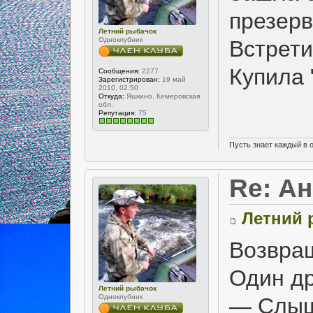
презер
Летний рыбачок
Одноклубник
Встрети
Купила 
Сообщения:
2277
Зарегистрирован:
19 май
2010, 02:50
Откуда:
Яшкино, Кемеровская
обл.
Репутация:
75
Пусть знает каждый в 
Re: А
Летний 
Возвращ
Один др
Летний рыбачок
Одноклубник
— Слышь