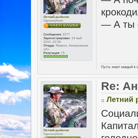
крокод
Летний рыбачок
Одноклубник
— А ты
Сообщения:
2277
Зарегистрирован:
19 май
2010, 02:50
Откуда:
Яшкино, Кемеровская
обл.
Репутация:
75
Пусть знает каждый в 
Re: А
Летний 
Социали
Капитал
Летний рыбачок
Одноклубник
голодно