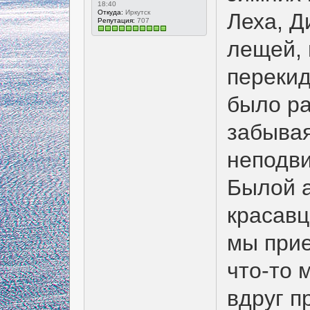
18:40
Откуда:
Иркутск
Леха, Д
Репутация:
707
лещей, 
перекид
было ра
забывая
неподви
Былой а
красавц
мы прие
что-то 
вдруг п