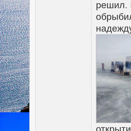
решил. 
обрыбил
надежду
открыт