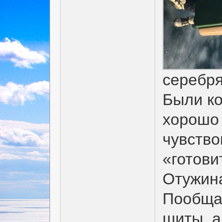
серебр
Были ко
хорошо 
чувство
«готови
Отужина
Пообщал
шиты, а