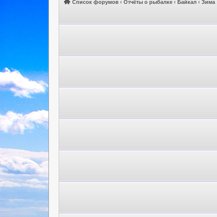
Список форумов
‹
Отчёты о рыбалке
‹
Байкал
‹
Зима