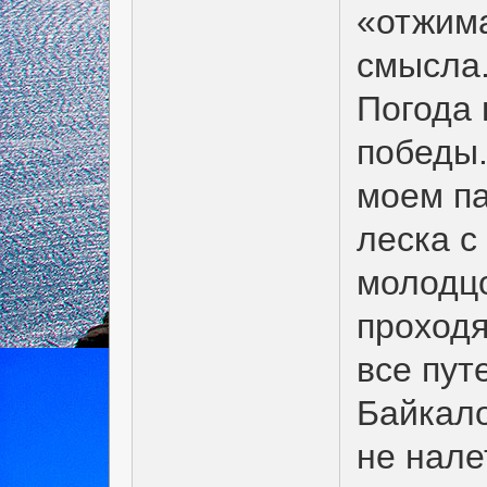
«отжима
смысла.
Погода 
победы.
моем па
леска с
молодцо
проходя
все пут
Байкало
не нале