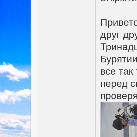
Приветс
друг др
Тринадц
Бурятии
все так
перед с
проверя