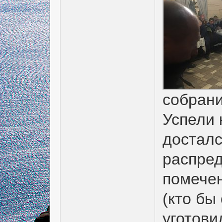
собран
Успели 
досталс
распред
помечен
(кто бы
уготови