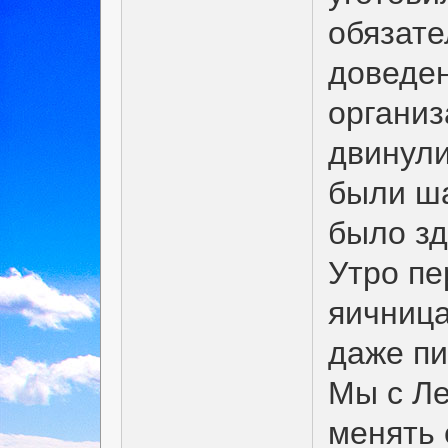
обязате
доведен
органи
двинули
были ш
было зд
Утро пе
яичница
даже пи
Мы с Ле
менять 