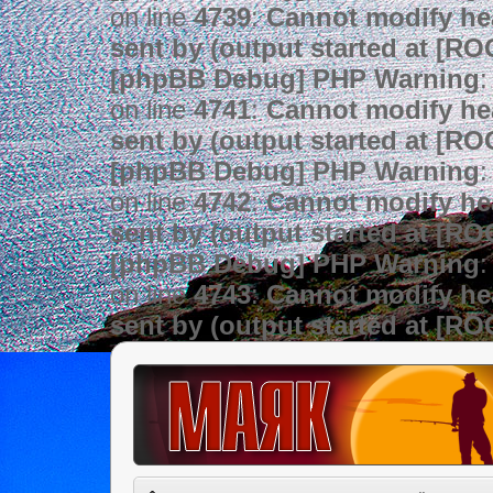
on line
4739
:
Cannot modify hea
sent by (output started at [R
[phpBB Debug] PHP Warning
:
on line
4741
:
Cannot modify hea
sent by (output started at [R
[phpBB Debug] PHP Warning
:
on line
4742
:
Cannot modify hea
sent by (output started at [R
[phpBB Debug] PHP Warning
:
on line
4743
:
Cannot modify hea
sent by (output started at [R