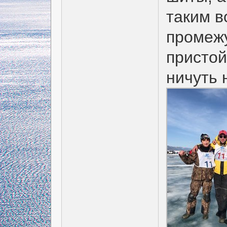
таким в
промежу
присто
ничуть 