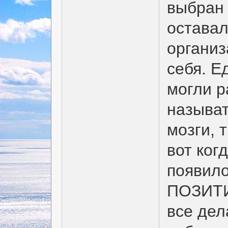
выбран 
оставал
организ
себя. Е
могли р
называт
мозги, 
вот ког
появило
ПОЗИТИ
все дел