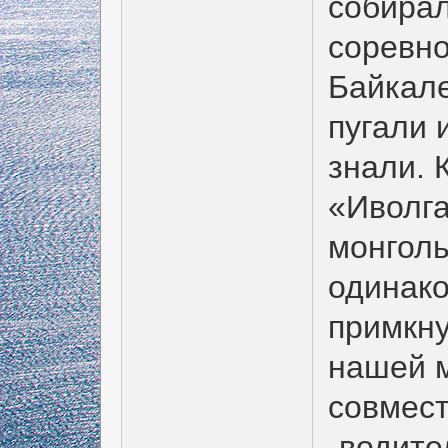
собирал
соревно
Байкале
пугали 
знали. 
«Иволга
монголь
одинако
примкну
нашей м
совмест
-водите