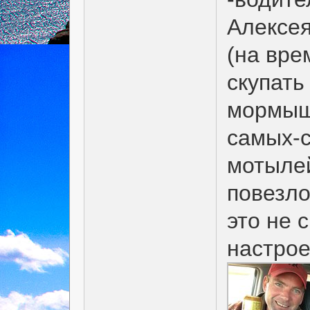
Алексея
(на вре
скупать
мормышк
самых-
мотылей
повезло
это не
настрое