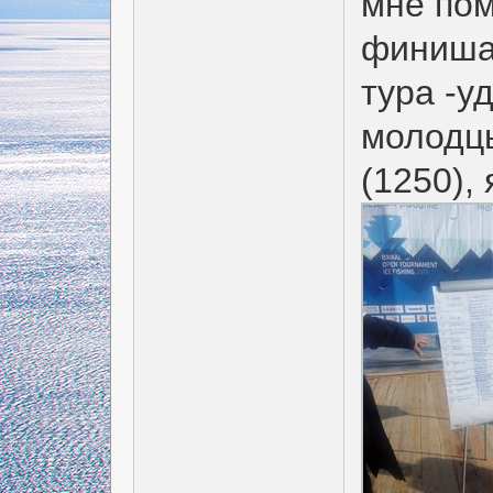
мне пом
финиша,
тура -у
молодцы
(1250), 