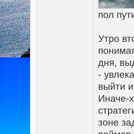
пол пут
Утро вт
понимая
дня, вы
- увлек
выйти и
Иначе-х
стратег
зоне за