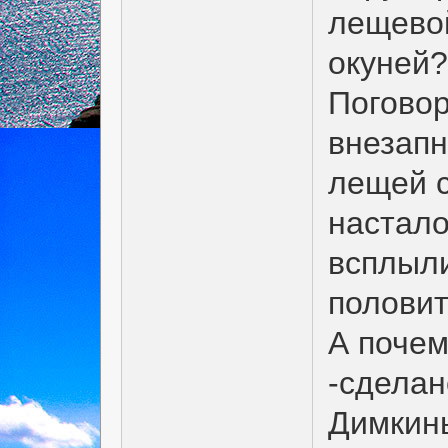
лещевой
окуней?
Поговор
внезапн
лещей с
настало
всплыли
половит
А почем
-сделан
Димкин