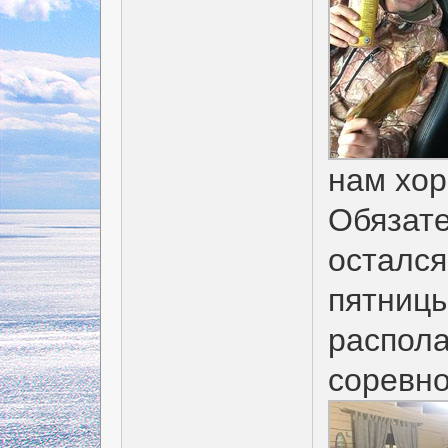
нам хо
Обязате
остался
пятницы
распола
соревно