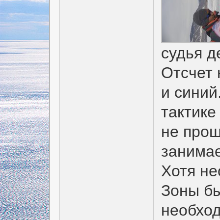
судья д
Отсчет 
и синий
тактике
не про
занимае
Хотя не
Зоны бы
необход