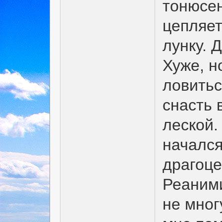
тонюсен
цепляет
лунку. 
Хуже, н
ловитьс
снасть 
леской.
начался
драгоце
Реаними
не мног