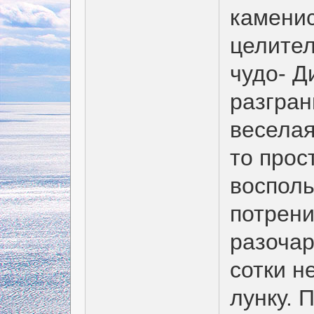
каменис
целител
чудо- Д
разгран
веселая
то прос
восполь
потрени
разочар
сотки н
лунку. 