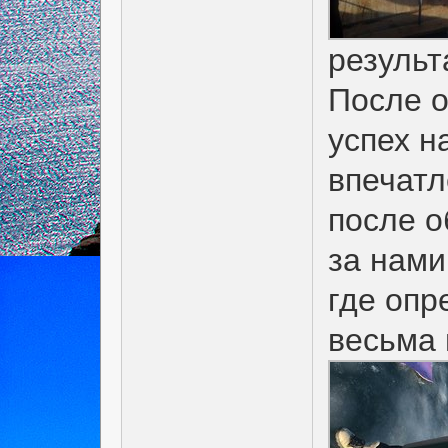
результ
После о
успех н
впечатл
после о
за нами
где опр
весьма 