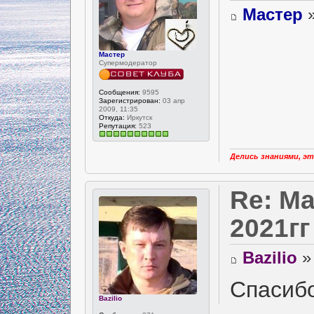
Мастер
»
Мастер
Супермодератор
Сообщения:
9595
Зарегистрирован:
03 апр
2009, 11:35
Откуда:
Иркутск
Репутация:
523
Делись знаниями, эт
Re: Ма
2021гг
Bazilio
» 
Спасиб
Bazilio