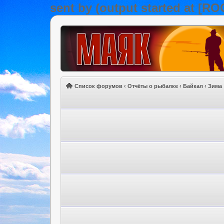
sent by (output started at [R
Список форумов
‹
Отчёты о рыбалке
‹
Байкал
‹
Зима