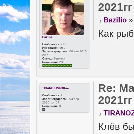
2021гг
Bazilio
» 
Как ры
Bazilio
Сообщения:
271
Изображения:
0
Зарегистрирован:
06 янв 2015,
20:52
Откуда:
Иркутск
Репутация:
236
Re: Ма
TIRANOZAVR38rus
Сообщения:
9
2021гг
Зарегистрирован:
03 апр
2020, 14:04
Репутация:
0
TIRANOZ
Клëв бы