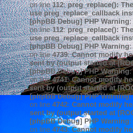
on line
112
:
preg_replace(): The
use preg_replace_callback ins
[phpBB Debug] PHP Warning
:
on line
112
:
preg_replace(): The
use preg_replace_callback ins
[phpBB Debug] PHP Warning
:
on line
4739
:
Cannot modify hea
sent by (output started at [R
[phpBB Debug] PHP Warning
:
on line
4741
:
Cannot modify hea
sent by (output started at [R
[phpBB Debug] PHP Warning
:
on line
4742
:
Cannot modify hea
sent by (output started at [R
[phpBB Debug] PHP Warning
:
on line
4743
:
Cannot modify hea