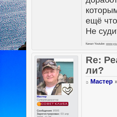
которым
ещё что
Не суди
Канал Youtube:
www.you
Re: Р
ли?
Мастер
»
Мастер
Супермодератор
Сообщения:
9595
Зарегистрирован:
03 апр
2009, 11:35