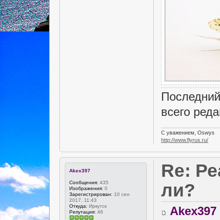
Последний
всего реда
С уважением, Oswys
http://www.flyrus.ru/
Re: Р
Akex397
Сообщения:
435
ли?
Изображения:
0
Зарегистрирован:
10 сен
2017, 11:43
Откуда:
Иркутск
Akex397
Репутация:
46