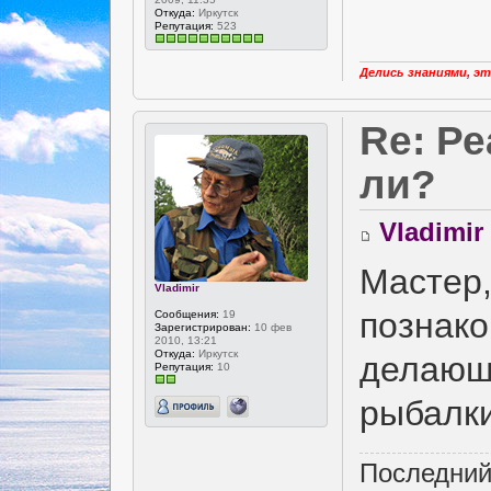
Откуда:
Иркутск
Репутация:
523
Делись знаниями, эт
Re: Р
ли?
Vladimir
Мастер,
Vladimir
познако
Сообщения:
19
Зарегистрирован:
10 фев
2010, 13:21
Откуда:
Иркутск
делающ
Репутация:
10
рыбалки
Последний