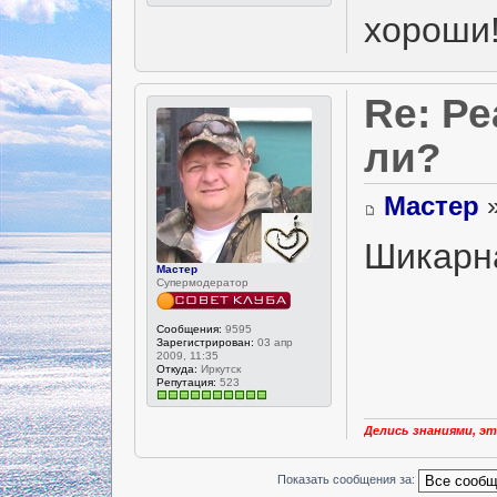
хороши
Re: Р
ли?
Мастер
»
Шикарн
Мастер
Супермодератор
Сообщения:
9595
Зарегистрирован:
03 апр
2009, 11:35
Откуда:
Иркутск
Репутация:
523
Делись знаниями, эт
Показать сообщения за: