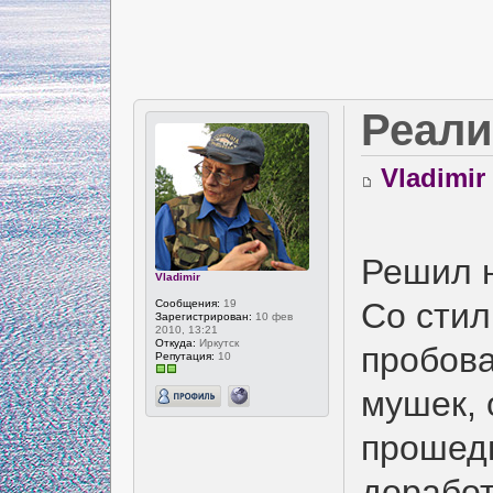
Реали
Vladimir
Решил н
Vladimir
Со стил
Сообщения:
19
Зарегистрирован:
10 фев
2010, 13:21
Откуда:
Иркутск
пробова
Репутация:
10
мушек, 
прошед
доработ