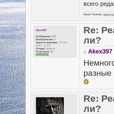
всего реда
Канал Youtube:
www.you
Re: Р
Akex397
Сообщения:
435
ли?
Изображения:
0
Зарегистрирован:
10 сен
2017, 11:43
Откуда:
Иркутск
Akex397
Репутация:
46
Немног
разные
Re: Р
ли?