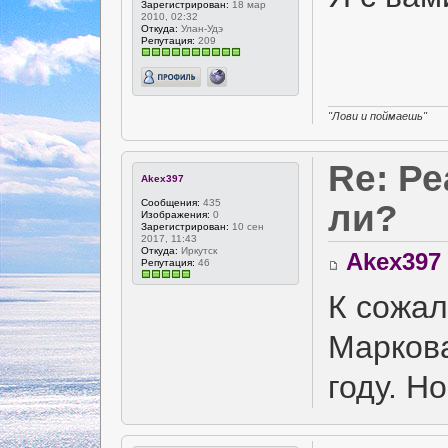
Зарегистрирован:
18 мар
2010, 02:32
Откуда:
Улан-Удэ
Репутация:
209
"Лови и поймаешь"
Re: Р
Akex397
Сообщения:
435
ли?
Изображения:
0
Зарегистрирован:
10 сен
2017, 11:43
Откуда:
Иркутск
Akex397
Репутация:
46
К сожа
Маркова
году. Н