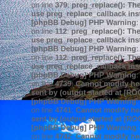
on line
379
:
preg_replace(): The
use preg_replace_callback ins
[phpBB Debug] PHP Warning
:
on line
112
:
preg_replace(): The
use preg_replace_callback ins
[phpBB Debug] PHP Warning
:
on line
112
:
preg_replace(): The
use preg_replace_callback ins
[phpBB Debug] PHP Warning
:
on line
4739
:
Cannot modify hea
sent by (output started at [R
[phpBB Debug] PHP Warning
:
on line
4741
:
Cannot modify hea
sent by (output started at [R
[phpBB Debug] PHP Warning
:
on line
4742
:
Cannot modify hea