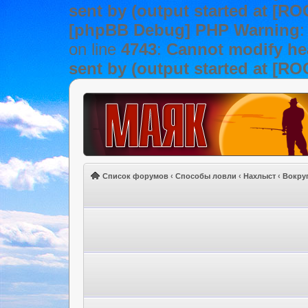
sent by (output started at [R
[phpBB Debug] PHP Warning
:
on line
4743
:
Cannot modify hea
sent by (output started at [R
Список форумов
‹
Способы ловли
‹
Нахлыст
‹
Вокру