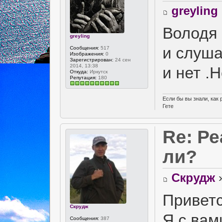
greyling
Володя 
greyling
и слуша
Сообщения:
517
Изображения:
0
Зарегистрирован:
24 сен
2014, 13:38
и нет .
Откуда:
Иркутск
Репутация:
180
Если бы вы знали, как
Гете
Re: Р
ли?
Скрудж
»
Приветс
Скрудж
Я с ва
Сообщения:
387