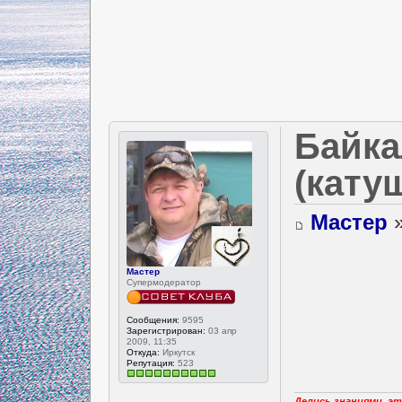
Байка
(кату
Мастер
»
Мастер
Супермодератор
Сообщения:
9595
Зарегистрирован:
03 апр
2009, 11:35
Откуда:
Иркутск
Репутация:
523
Делись знаниями, эт