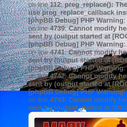
on line
112
:
preg_replace(): The
use preg_replace_callback ins
[phpBB Debug] PHP Warning
:
on line
4739
:
Cannot modify hea
sent by (output started at [R
[phpBB Debug] PHP Warning
:
on line
4741
:
Cannot modify hea
sent by (output started at [R
[phpBB Debug] PHP Warning
:
on line
4742
:
Cannot modify hea
sent by (output started at [R
[phpBB Debug] PHP Warning
:
on line
4743
:
Cannot modify hea
sent by (output started at [R