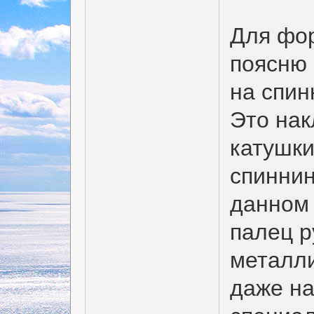
Для фор
поясню 
на спин
Это нак
катушки
спиннин
данном 
палец р
металли
даже на