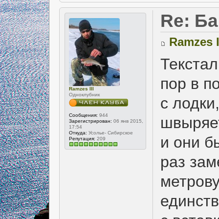
Re: Б
Ramzes I
Текстал
пор в п
Ramzes III
Одноклубник
с лодки
Сообщения:
944
швыряе
Зарегистрирован:
06 янв 2015,
17:54
Откуда:
Усолье- Сибирское
и они б
Репутация:
209
раз зам
метрову
единст