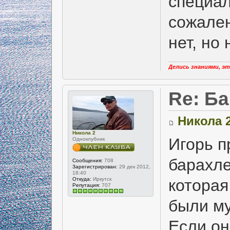
специал
сожален
нет, но
Делись знаниями, эт
Re: Б
Никола 
Никола 2
Игорь п
Одноклубник
барахле
Сообщения:
708
Зарегистрирован:
29 дек 2012,
18:40
которая
Откуда:
Иркутск
Репутация:
707
были му
Если он