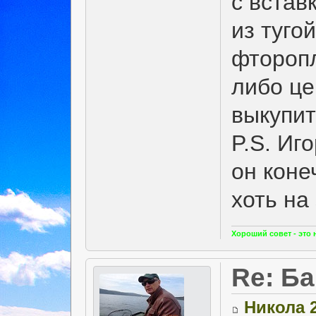
с встав
из туго
фторопл
либо це
выкупит
P.S. Иг
он коне
хоть на
Хороший совет - это
Re: Б
Никола 