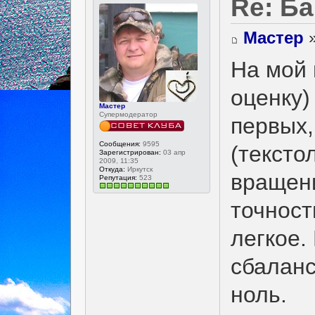
Re: Ба
Мастер
»
На мой 
оценку)
Мастер
Супермодератор
первых,
Сообщения:
9595
(тексто
Зарегистрирован:
03 апр
2009, 11:35
Откуда:
Иркутск
вращени
Репутация:
523
точност
легкое.
сбаланс
ноль.