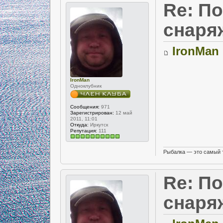
Re: П
снаря
IronMan
IronMan
Одноклубник
Сообщения:
971
Зарегистрирован:
12 май
2011, 11:01
Откуда:
Иркутск
Репутация:
111
Рыбалка — это самый 
Re: П
снаря