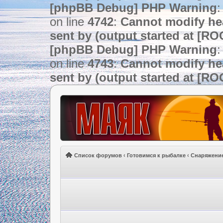
[phpBB Debug] PHP Warning
:
on line
4742
:
Cannot modify hea
sent by (output started at [R
[phpBB Debug] PHP Warning
:
on line
4743
:
Cannot modify hea
sent by (output started at [R
Список форумов
‹
Готовимся к рыбалке
‹
Снаряжени