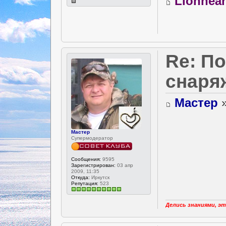
Lionhear
Re: П
снаря
Мастер
»
Мастер
Супермодератор
Сообщения:
9595
Зарегистрирован:
03 апр
2009, 11:35
Откуда:
Иркутск
Репутация:
523
Делись знаниями, эт