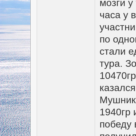
мозги у
часа у 
участни
по одно
стали е
тура. З
10470гр
казался
Мушнико
1940гр 
победу 