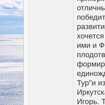
отличн
победит
развити
хочется
ими и 
плодот
формиро
единожд
Тур"и и
Иркутск
Игорь. 