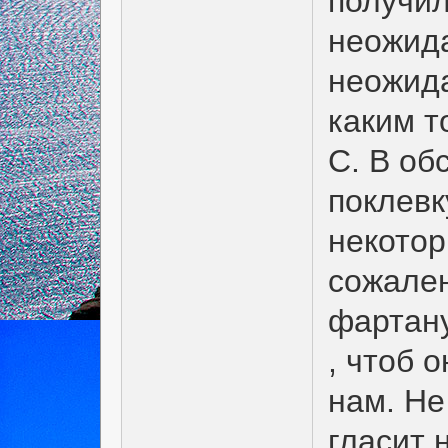
получил
неожида
неожида
каким т
С. В об
поклевк
некотор
сожален
фартану
, чтоб 
нам. Не
гласит 