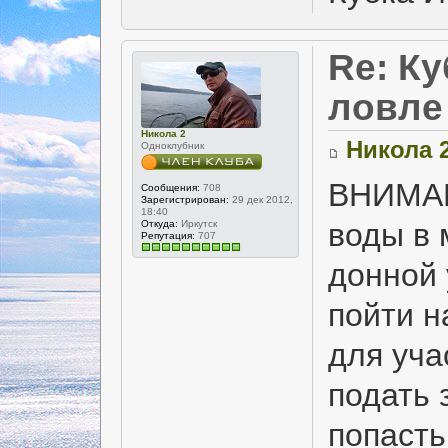
Re: Ку
ловле
Никола 2
Никола 
Одноклубник
ВНИМАН
Сообщения:
708
Зарегистрирован:
29 дек 2012,
18:40
воды в 
Откуда:
Иркутск
Репутация:
707
донной 
пойти н
для уча
подать 
попасть