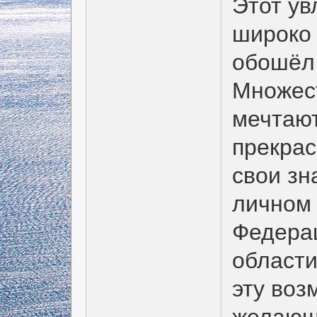
Этот ув
широко 
обошёл 
Множест
мечтают
прекрас
свои зн
личном 
Федерац
области
эту воз
желающи