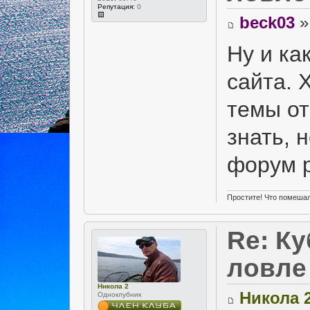
Репутация:
0
beck03
»
Ну и ка
сайта. 
темы от
знать, 
форум р
Простите! Что помешал
Re: Ку
ловле
Никола 2
Никола 
Одноклубник