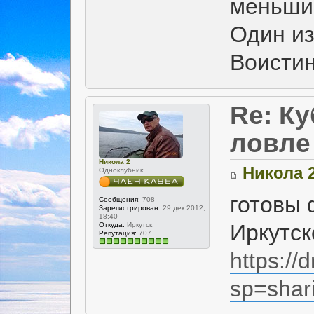
меньшим
Один из
Воисти
Re: Ку
ловле
Никола 2
Никола 
Одноклубник
готовы 
Сообщения:
708
Зарегистрирован:
29 дек 2012,
18:40
Иркутск
Откуда:
Иркутск
Репутация:
707
https://d
sp=shar