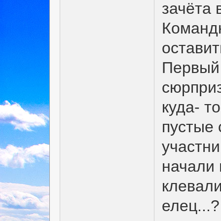
зачёта 
Команд
оставит
Первый
сюрприз
куда- т
пустые 
участни
начали 
клевали
елец...