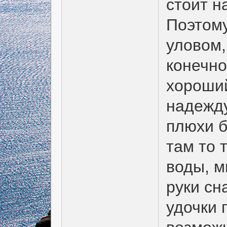
стоит н
Поэтому
уловом,
конечно
хороший
надежду
плюхи б
там то 
воды, м
руки сн
удочки 