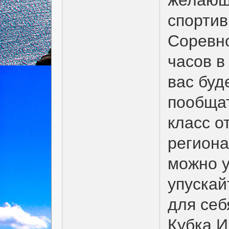
спортив
Соревно
часов в
вас буд
пообщат
класс о
регион
можно у
упускай
для себ
Кубка И