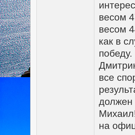
интерес
весом 4
весом 4
как в с
победу.
Дмитрию
все спо
результ
должен 
Михаил!
на офиц