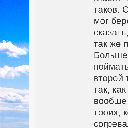
таков. О
мог бер
сказать
так же 
Больше 
поймать
второй 
так, ка
вообще 
троих, 
согрев