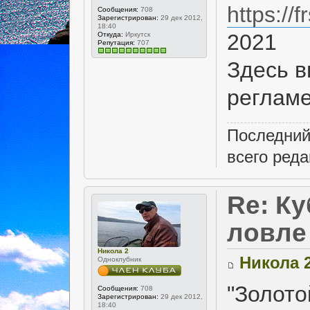
https://
Сообщения:
708
Зарегистрирован:
29 дек 2012,
18:40
2021
Откуда:
Иркутск
Репутация:
707
Здесь в
регламе
Последний
всего реда
Re: Ку
ловле
Никола 2
Никола 
Одноклубник
"Золото
Сообщения:
708
Зарегистрирован:
29 дек 2012,
18:40