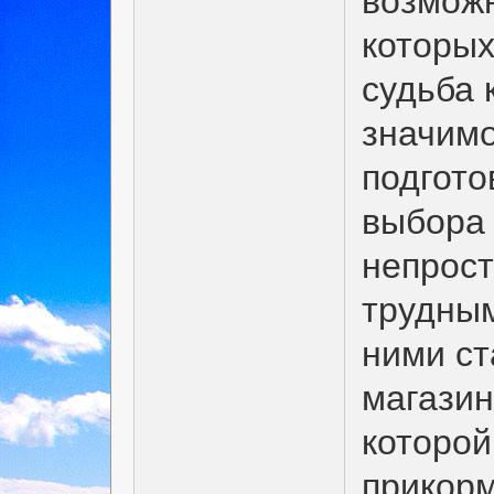
возможн
которых
судьба 
значимо
подгото
выбора 
непрост
трудным
ними ст
магазин
которой
прикорм