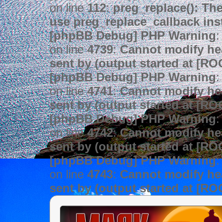
on line
112
:
preg_replace(): The
use preg_replace_callback ins
[phpBB Debug] PHP Warning
:
on line
4739
:
Cannot modify hea
sent by (output started at [R
[phpBB Debug] PHP Warning
:
on line
4741
:
Cannot modify hea
sent by (output started at [R
[phpBB Debug] PHP Warning
:
on line
4742
:
Cannot modify hea
sent by (output started at [R
[phpBB Debug] PHP Warning
:
on line
4743
:
Cannot modify hea
sent by (output started at [R