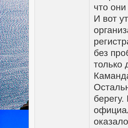
что они
И вот у
организ
регистр
без про
только 
Каманда
Остальн
берегу.
официал
оказало