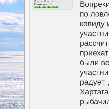
Вопреки
Откуда:
Иркутск
Репутация:
707
по ловл
ковиду 
участни
рассчит
приехат
были ве
участни
радует,
Хартага
рыбачил