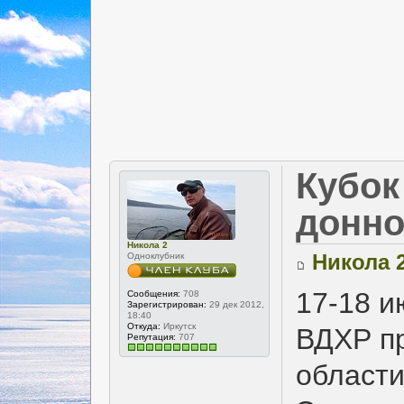
Кубок
донно
Никола 2
Никола 
Одноклубник
17-18 и
Сообщения:
708
Зарегистрирован:
29 дек 2012,
18:40
Откуда:
Иркутск
ВДХР пр
Репутация:
707
области