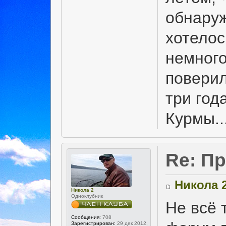
обнаруж
хотелос
немного
поверил
три год
Курмы..
Re: Пр
Никола 
Никола 2
Одноклубник
Не всё 
Сообщения:
708
Зарегистрирован:
29 дек 2012,