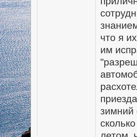
прилич
сотруд
знанием
что я и
им испр
"разре
автомоб
расхоте
приезда
зимний 
сколько
летом, ч