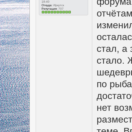
форума.
18:40
Откуда:
Иркутск
Репутация:
707
отчётам
изменил
осталас
стал, а
стало. 
шедевры
по рыба
достато
нет воз
размест
теме. В