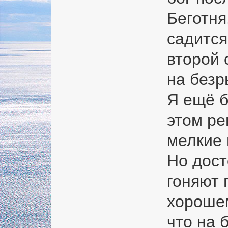
Беготня.
садится
второй 
на безр
Я ещё б
этом ре
мелкие 
Но дос
гоняют 
хорошем
что на 