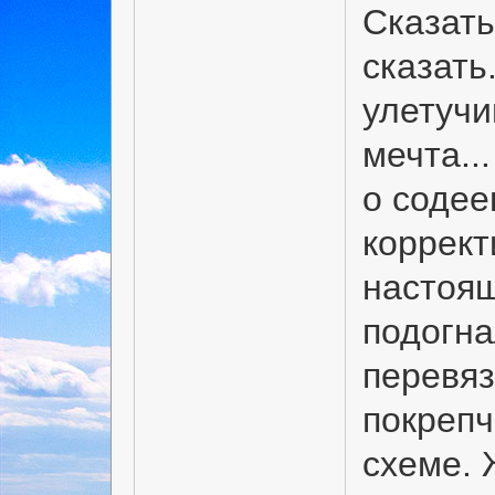
Сказать
сказать
улетучи
мечта..
о содее
коррект
настоящ
подогн
перевяз
покрепч
схеме. 