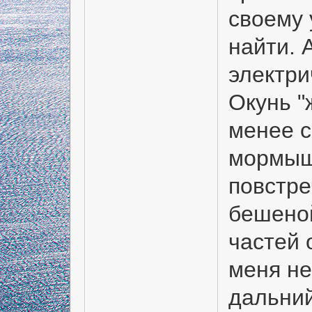
своему 
найти. 
электри
Окунь "
менее с
мормыше
повстре
бешеной
частей 
меня не
дальний