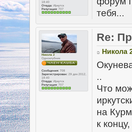
форум п
18:40
Откуда:
Иркутск
Репутация:
707
тебя...
Re: Пр
Никола 
Никола 2
Одноклубник
Окунева
Сообщения:
708
..
Зарегистрирован:
29 дек 2012,
18:40
Откуда:
Иркутск
Репутация:
707
Что мож
иркутск
на Курм
к концу