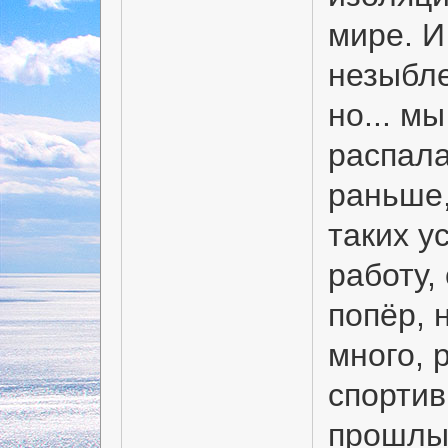
мире. И
незыбле
но... м
распала
раньше,
таких у
работу,
попёр, 
много, 
спорти
прошлые