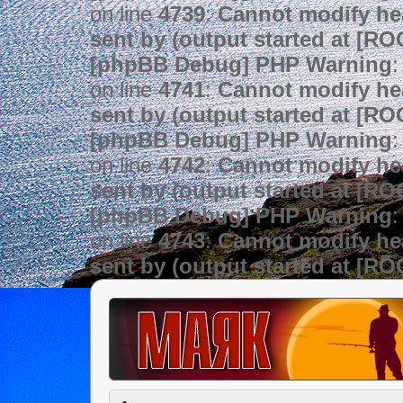
on line
4739
:
Cannot modify hea
sent by (output started at [R
[phpBB Debug] PHP Warning
:
on line
4741
:
Cannot modify hea
sent by (output started at [R
[phpBB Debug] PHP Warning
:
on line
4742
:
Cannot modify hea
sent by (output started at [R
[phpBB Debug] PHP Warning
:
on line
4743
:
Cannot modify hea
sent by (output started at [R