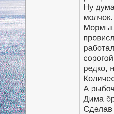
Ну думаю
молчок.
Мормышк
провисл
работал
сорогой
редко, 
Количес
А рыбоч
Дима бр
Сделав 