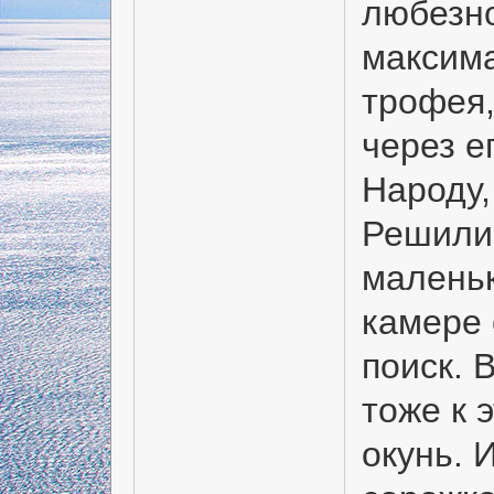
любезно
максима
трофея,
через е
Народу,
Решили 
маленьк
камере 
поиск. 
тоже к 
окунь.