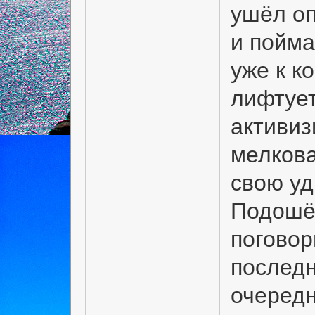
ушёл оп
и пойма
уже к к
лифтует
активиз
мелкова
свою уд
Подошёл
поговор
последн
очередн