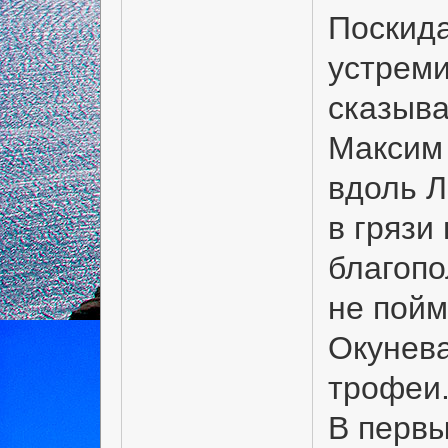
Поскида
устреми
сказыва
Максим 
вдоль Л
в грязи
благопо
не пойм
Окунева
трофеи.
В первы