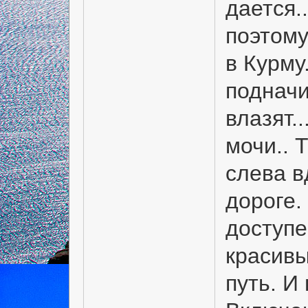
дается.
поэтому
в Курму
подначи
влазят..
мочи.. 
слева в
дороге.
доступе
красивы
путь. И 