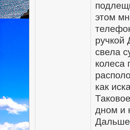
подлещи
этом мн
телефон
ручкой 
свела с
колеса 
располо
как иск
Таковое
дном и
Дальше 