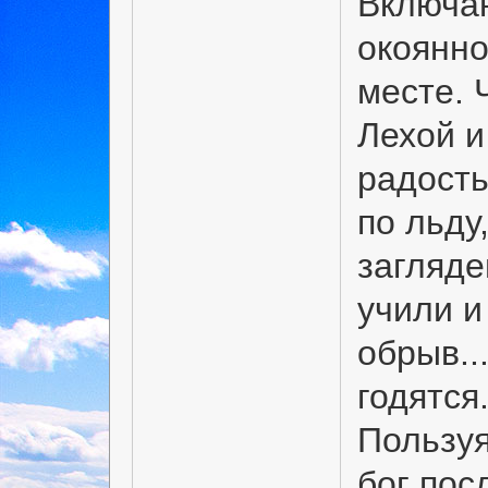
Включа
окоянно
месте. 
Лехой и
радость
по льду
загляде
учили и
обрыв..
годятся
Пользуя
бог пос