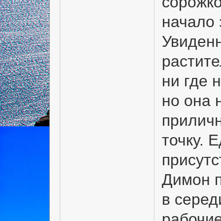
сорожко
начало 
Увиденн
растите
ни где 
но она 
приличн
точку. 
присутс
Димон п
в серед
рабочие