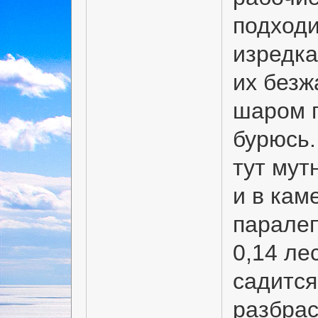
подходит
изредка
их безж
шаром п
бурюсь.
тут мут
и в кам
паралеп
0,14 ле
садится
разбрас