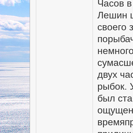
Часов в
Лешин ш
своего 
порыбач
немного
сумасш
двух ча
рыбок. 
был ста
ощущени
времяп