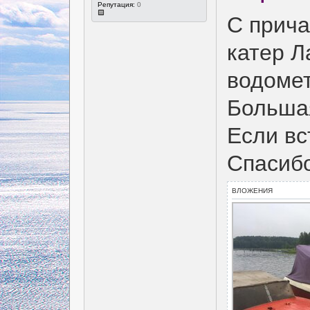
Репутация:
0
С прича
катер Л
водомет
Большая
Если вс
Спасиб
ВЛОЖЕНИЯ