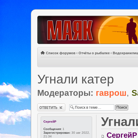
Список форумов
‹
Отчёты о рыбалке
‹
Водохранили
Угнали катер
Модераторы:
гаврош
,
S
Ответить
Угнал
СергейР
Сообщения:
1
Зарегистрирован:
30 авг 2022,
СергейР
21:34