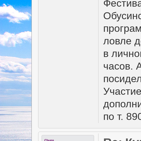
Фестива
Обусинс
програм
ловле д
в лично
часов. 
посидел
Участие
дополн
по т. 8
Chuns