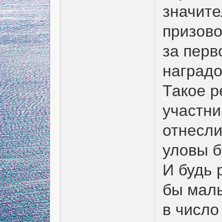
значит
призово
за перв
наградо
Такое р
участни
отнесли
уловы б
И будь 
бы малы
в число