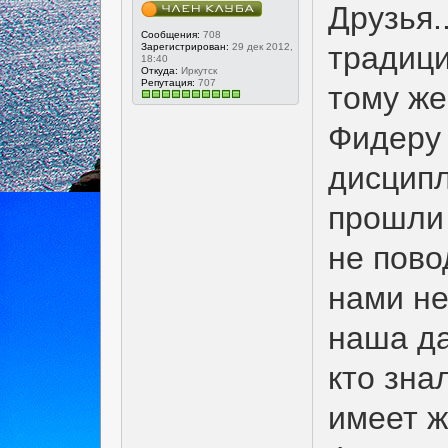
Друзья.
Сообщения:
708
традици
Зарегистрирован:
29 дек 2012,
18:40
Откуда:
Иркутск
Репутация:
707
тому же
Фидеру 
дисципл
прошли
не пово
нами не
наша да
кто знал
имеет ж