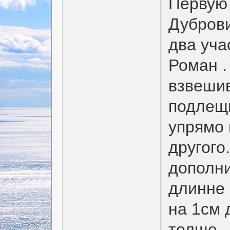
Первую
Дуброви
два уча
Роман .
взвеши
подлещи
упрямо 
другого
дополни
длинне 
на 1см 
толще..