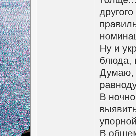
другого
правиль
номинац
Ну и ук
блюда, 
Думаю, 
равнод
В ночно
выявить
упорной
В общем