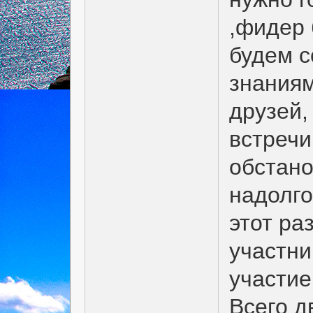
,фидер 
будем с
знаниям
друзей,
встречи
обстано
надолго
этот ра
участни
участие
Всего д