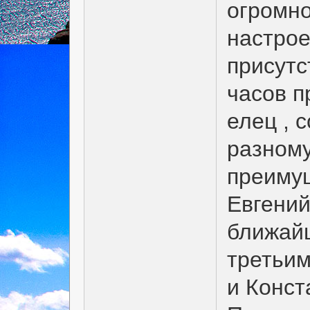
огромно
настрое
присутс
часов п
елец , 
разному
преиму
Евгений
ближай
третьим
и Конст