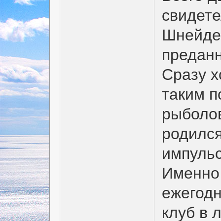
свидете
Шнейдер
преданн
Сразу х
таким п
рыболов
родилс
импульс
Именно 
ежегодн
клуб в 