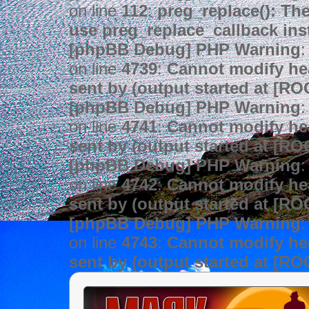
on line
112
:
preg_replace(): The
use preg_replace_callback ins
[phpBB Debug] PHP Warning
:
on line
4739
:
Cannot modify hea
sent by (output started at [R
[phpBB Debug] PHP Warning
:
on line
4741
:
Cannot modify hea
sent by (output started at [R
[phpBB Debug] PHP Warning
:
on line
4742
:
Cannot modify hea
sent by (output started at [R
[phpBB Debug] PHP Warning
:
on line
4743
:
Cannot modify hea
sent by (output started at [R