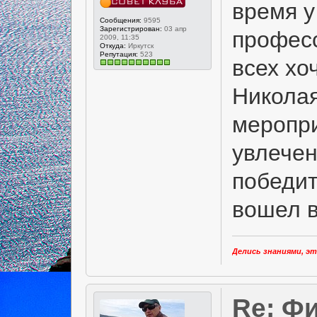
время у
Сообщения:
9595
Зарегистрирован:
03 апр
профес
2009, 11:35
Откуда:
Иркутск
Репутация:
523
всех хо
Николая
меропри
увлечен
победит
вошел в
Делись знаниями, эт
Re: Фи