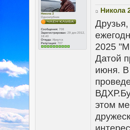
Никола 
Никола 2
Одноклубник
Друзья,
Сообщения:
708
ежегод
Зарегистрирован:
29 дек 2012,
18:40
Откуда:
Иркутск
Репутация:
707
2025 "М
Датой п
июня. В
проведе
ВДХР.Бу
этом ме
дружеск
интерес