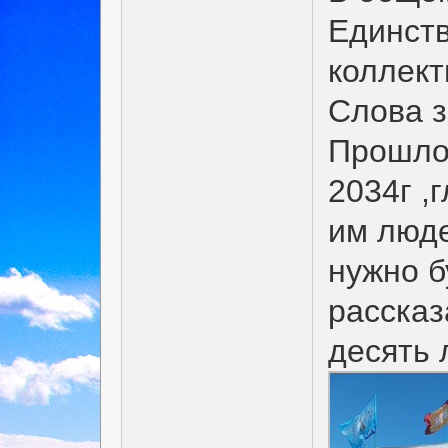
Единств
коллект
Слова з
Прошло 
2034г ,
им люде
нужно б
рассказ
десять 