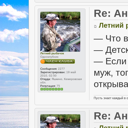
Re: А
Летний 
— Что в
— Детск
Летний рыбачок
Одноклубник
— Если 
Сообщения:
2277
муж, то
Зарегистрирован:
19 май
2010, 02:50
Откуда:
Яшкино, Кемеровская
открыва
обл.
Репутация:
75
Пусть знает каждый в 
Re: А
Летний 