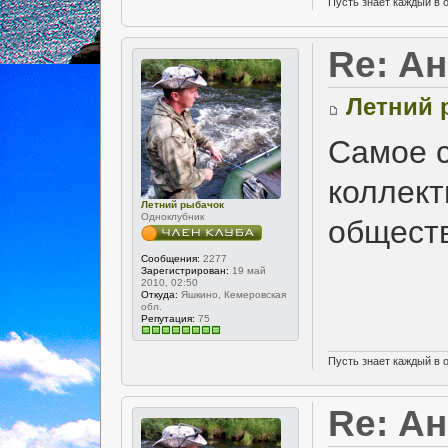
Пусть знает каждый в 
Re: А
Летний 
Самое с
коллек
Летний рыбачок
Одноклубник
общест
Сообщения:
2277
Зарегистрирован:
19 май
2010, 02:50
Откуда:
Яшкино, Кемеровская
обл.
Репутация:
75
Пусть знает каждый в 
Re: А