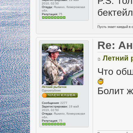
P.S. То
2010, 02:50
Откуда:
Яшкино, Кемеровская
бектейл
обл.
Репутация:
75
Пусть знает каждый в 
Re: А
Летний 
Что общ
Летний рыбачок
Болит 
Одноклубник
Сообщения:
2277
Зарегистрирован:
19 май
2010, 02:50
Откуда:
Яшкино, Кемеровская
обл.
Репутация:
75