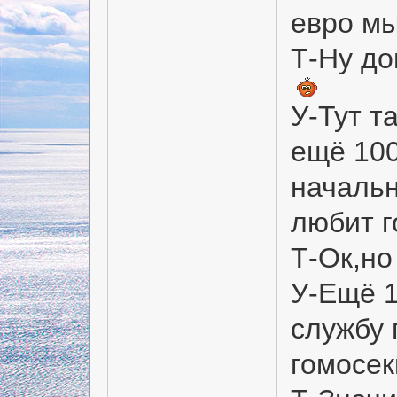
евро мы
Т-Ну до
У-Тут т
ещё 100
начальн
любит г
Т-Ок,но
У-Ещё 1
службу 
гомосе