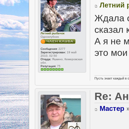
Летний 
Ждала о
сказал 
Летний рыбачок
Одноклубник
А я не 
Сообщения:
2277
это мои
Зарегистрирован:
19 май
2010, 02:50
Откуда:
Яшкино, Кемеровская
обл.
Репутация:
75
Пусть знает каждый в 
Re: А
Мастер
»