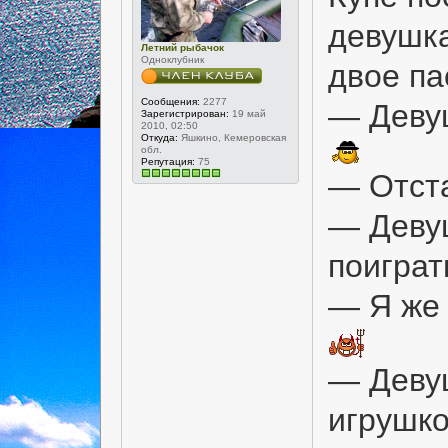
девушка
Летний рыбачок
Одноклубник
двое па
Сообщения:
2277
— Девуш
Зарегистрирован:
19 май
2010, 02:50
Откуда:
Яшкино, Кемеровская
обл.
Репутация:
75
— Отста
— Девуш
поигра
— Я же 
— Девуш
игрушко