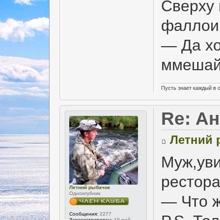
Сверху 
фаллои
— Да хо
ммеша
Пусть знает каждый в 
Re: А
Летний 
Муж,уви
рестора
Летний рыбачок
Одноклубник
— Что ж
Сообщения:
2277
Зарегистрирован:
19 май