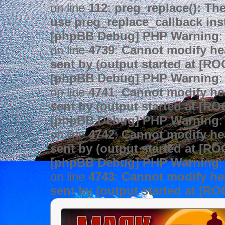
on line
112
:
preg_replace(): The
use preg_replace_callback ins
[phpBB Debug] PHP Warning
:
on line
4739
:
Cannot modify hea
sent by (output started at [R
[phpBB Debug] PHP Warning
:
on line
4741
:
Cannot modify hea
sent by (output started at [R
[phpBB Debug] PHP Warning
:
on line
4742
:
Cannot modify hea
sent by (output started at [R
[phpBB Debug] PHP Warning
:
on line
4743
:
Cannot modify hea
sent by (output started at [R