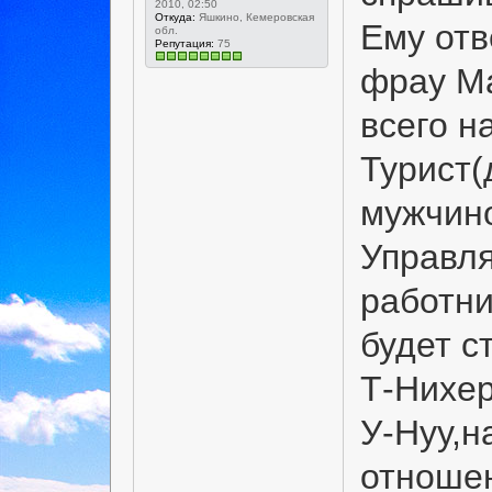
2010, 02:50
Откуда:
Яшкино, Кемеровская
Ему отв
обл.
Репутация:
75
фрау Ма
всего н
Турист(
мужчин
Управля
работни
будет с
Т-Нихе
У-Нуу,н
отношен