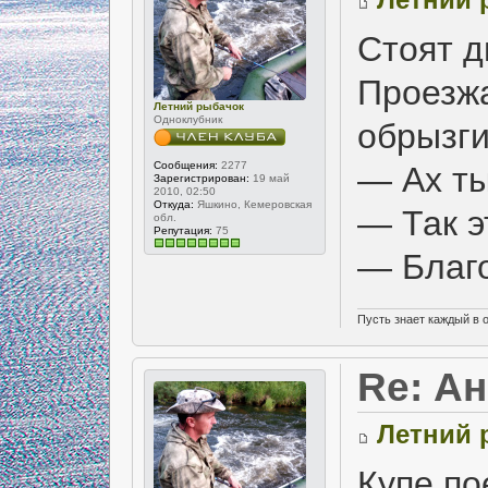
Стоят д
Проезж
Летний рыбачок
Одноклубник
обрызги
Сообщения:
2277
— Ах ты
Зарегистрирован:
19 май
2010, 02:50
Откуда:
Яшкино, Кемеровская
— Так э
обл.
Репутация:
75
— Благо
Пусть знает каждый в 
Re: А
Летний 
Купе по