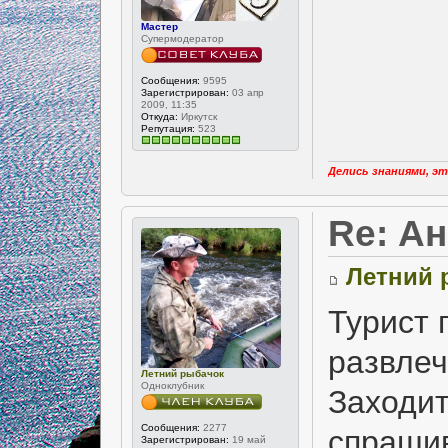
Мастер
Супермодератор
Сообщения:
9595
Зарегистрирован:
03 апр
2009, 11:35
Откуда:
Иркутск
Репутация:
523
Делись знаниями, эт
Re: А
Летний 
Турист 
развлеч
Летний рыбачок
Одноклубник
Заходит
Сообщения:
2277
спрашив
Зарегистрирован:
19 май