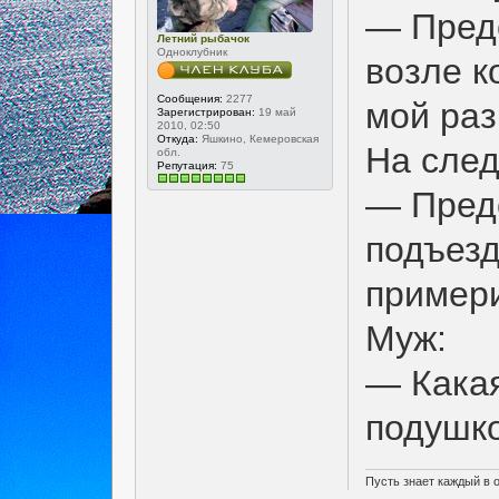
— Предс
Летний рыбачок
Одноклубник
возле к
Сообщения:
2277
мой раз
Зарегистрирован:
19 май
2010, 02:50
Откуда:
Яшкино, Кемеровская
На сле
обл.
Репутация:
75
— Предс
подъезд
примери
Муж:
— Какая
подушко
Пусть знает каждый в 