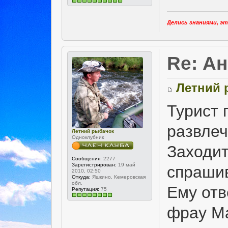
Делись знаниями, эт
Re: А
Летний 
Турист 
развлеч
Летний рыбачок
Одноклубник
Заходит
Сообщения:
2277
Зарегистрирован:
19 май
спрашив
2010, 02:50
Откуда:
Яшкино, Кемеровская
обл.
Ему отв
Репутация:
75
фрау Ма