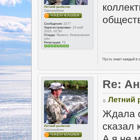
коллек
Летний рыбачок
Одноклубник
общест
Сообщения:
2277
Зарегистрирован:
19 май
2010, 02:50
Откуда:
Яшкино, Кемеровская
обл.
Репутация:
75
Пусть знает каждый в 
Re: А
Летний 
Ждала о
сказал 
Летний рыбачок
Одноклубник
А я не 