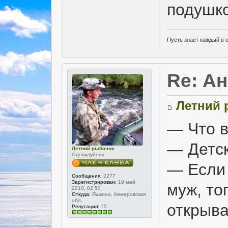
подушко
Пусть знает каждый в 
Re: А
Летний 
— Что в
— Детск
Летний рыбачок
Одноклубник
— Если 
Сообщения:
2277
Зарегистрирован:
19 май
муж, то
2010, 02:50
Откуда:
Яшкино, Кемеровская
обл.
открыва
Репутация:
75