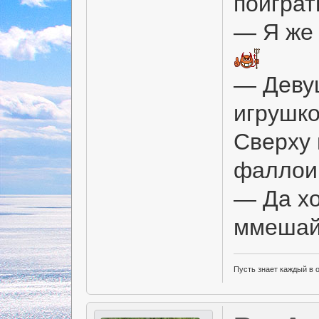
поигра
— Я же 
— Девуш
игрушко
Сверху 
фаллои
— Да хо
ммеша
Пусть знает каждый в 