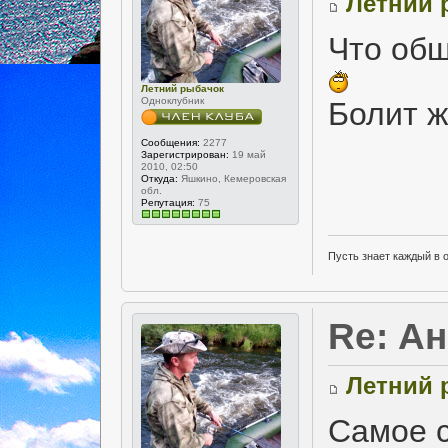
Летний 
Что общ
Летний рыбачок
Одноклубник
Болит 
Сообщения:
2277
Зарегистрирован:
19 май
2010, 02:50
Откуда:
Яшкино, Кемеровская
обл.
Репутация:
75
Пусть знает каждый в 
Re: А
Летний 
Самое с