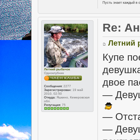
Пусть знает каждый в 
Re: А
Летний 
Купе по
девушка
Летний рыбачок
Одноклубник
двое па
Сообщения:
2277
Зарегистрирован:
19 май
— Девуш
2010, 02:50
Откуда:
Яшкино, Кемеровская
обл.
Репутация:
75
— Отста
— Девуш