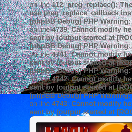
on line
112
:
preg_replace(): The
use preg_replace_callback ins
[phpBB Debug] PHP Warning
:
on line
4739
:
Cannot modify hea
sent by (output started at [R
[phpBB Debug] PHP Warning
:
on line
4741
:
Cannot modify hea
sent by (output started at [R
[phpBB Debug] PHP Warning
:
on line
4742
:
Cannot modify hea
sent by (output started at [R
[phpBB Debug] PHP Warning
:
on line
4743
:
Cannot modify hea
sent by (output started at [R