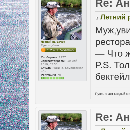
Re: А
Летний 
Муж,уви
рестора
Летний рыбачок
Одноклубник
— Что ж
Сообщения:
2277
Зарегистрирован:
19 май
P.S. То
2010, 02:50
Откуда:
Яшкино, Кемеровская
обл.
бектейл
Репутация:
75
Пусть знает каждый в 
Re: А