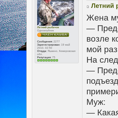
Летний 
Жена м
— Предс
Летний рыбачок
Одноклубник
возле к
Сообщения:
2277
Зарегистрирован:
19 май
мой раз
2010, 02:50
Откуда:
Яшкино, Кемеровская
обл.
На сле
Репутация:
75
— Предс
подъезд
примери
Муж:
— Какая