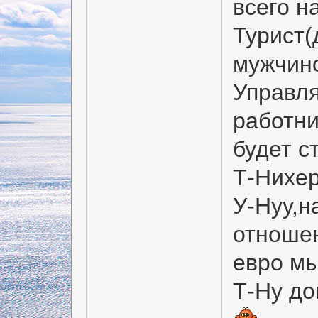
всего н
Турист(
мужчин
Управля
работни
будет с
Т-Нихе
У-Нуу,н
отношен
евро мы
Т-Ну до