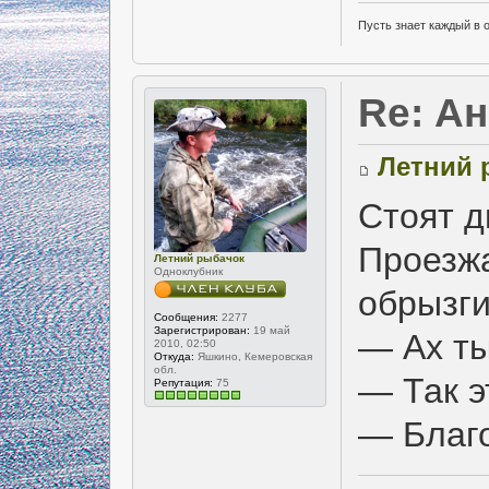
Пусть знает каждый в 
Re: А
Летний 
Стоят д
Проезж
Летний рыбачок
Одноклубник
обрызги
Сообщения:
2277
Зарегистрирован:
19 май
— Ах ты
2010, 02:50
Откуда:
Яшкино, Кемеровская
обл.
— Так э
Репутация:
75
— Благо