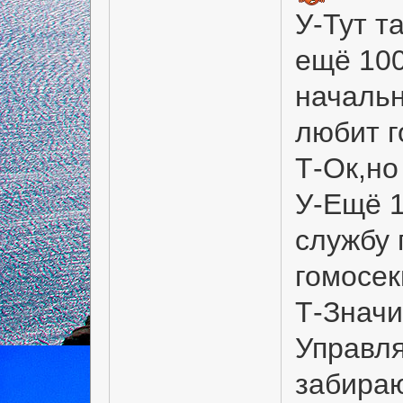
У-Тут т
ещё 100
начальн
любит г
Т-Ок,но
У-Ещё 1
службу 
гомосе
Т-Значи
Управля
забираю