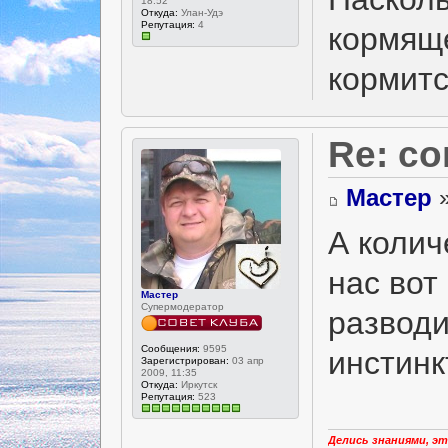
18:52
Откуда:
Улан-Удэ
Репутация:
4
кормяще
кормит
Re: с
Мастер
»
А колич
нас вот
Мастер
Супермодератор
разводи
Сообщения:
9595
инстинк
Зарегистрирован:
03 апр
2009, 11:35
Откуда:
Иркутск
Репутация:
523
Делись знаниями, эт