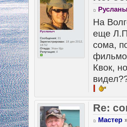
Руслан
На Волг
еще Л.П
Русланыч
Сообщения:
31
сома, п
Зарегистрирован:
18 дек 2012,
18:52
Откуда:
Улан-Удэ
Репутация:
4
фильмов
Квок, н
видел?
Re: с
Мастер
»