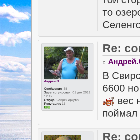
то озер
Селенго
Re: с
Андрей.
В Свир
Андрей.О
6600 но
Сообщения:
48
Зарегистрирован:
01 дек 2012,
12:19
вес н
Откуда:
Свирск-Иркутск
Репутация:
13
поймал
Re: с