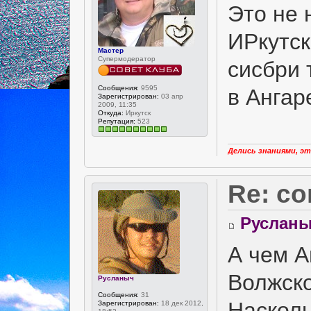
Это не 
ИРкутск
Мастер
Супермодератор
сисбри 
Сообщения:
9595
в Ангар
Зарегистрирован:
03 апр
2009, 11:35
Откуда:
Иркутск
Репутация:
523
Делись знаниями, эт
Re: с
Руслан
А чем А
Волжск
Русланыч
Сообщения:
31
Насколь
Зарегистрирован:
18 дек 2012,