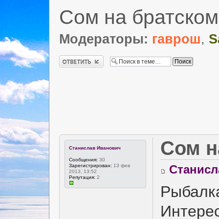
Сом на братско
Модераторы:
гаврош
,
S
Ответить
Сом н
Станислав Иванович
Сообщения:
30
Зарегистрирован:
13 фев
Станисл
2013, 13:52
Репутация:
2
Рыбалк
Интерес