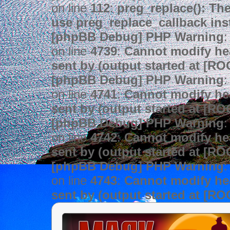
on line
112
:
preg_replace(): The
use preg_replace_callback ins
[phpBB Debug] PHP Warning
:
on line
4739
:
Cannot modify hea
sent by (output started at [R
[phpBB Debug] PHP Warning
:
on line
4741
:
Cannot modify hea
sent by (output started at [R
[phpBB Debug] PHP Warning
:
on line
4742
:
Cannot modify hea
sent by (output started at [R
[phpBB Debug] PHP Warning
:
on line
4743
:
Cannot modify hea
sent by (output started at [R