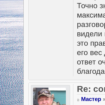
Точно з
максима
разгово
видели 
это пра
его вес
ответ о
благода
Re: с
Мастер
»