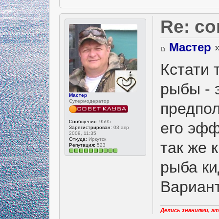
Re: с
Мастер
»
Кстати 
рыбы - 
Мастер
Супермодератор
предпол
Сообщения:
9595
его эфф
Зарегистрирован:
03 апр
2009, 11:35
Откуда:
Иркутск
так же 
Репутация:
523
рыба ки
Вариант
Делись знаниями, эт